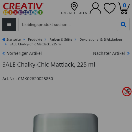
0
UNSERE FILIALEN
Eingabefeld für die Produktsuche im Header
PR
Startseite
Produkte
Farben & Stifte
Dekorations- & Effektfarben
SALE Chalky-Chic Mattlack, 225 ml
Vorheriger Artikel
Nächster Artikel
SALE Chalky-Chic Mattlack, 225 ml
Art.Nr.: CMK02620025850