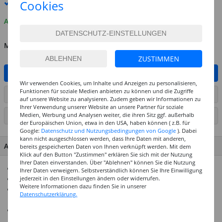
Cookies
Premium
-Lieferung verfügbar
Auf Lager
MENGE
ZUSTIMMEN
IN DEN WARENKORB
Wir verwenden Cookies, um Inhalte und Anzeigen zu personalisieren,
Funktionen für soziale Medien anbieten zu können und die Zugriffe
ARTIKEL AUF WUNSCHLISTE SETZEN
auf unsere Website zu analysieren. Zudem geben wir Informationen zu
Ihrer Verwendung unserer Website an unsere Partner für soziale
Medien, Werbung und Analysen weiter, die ihren Sitz ggf. außerhalb
SEITE DRUCKEN
der Europäischen Union, etwa in den USA, haben können ( z.B. für
Google:
Datenschutz und Nutzungsbedingungen von Google
). Dabei
kann nicht ausgeschlossen werden, dass Ihre Daten mit anderen,
ARTIKEL MERKMALE & DETAILS
bereits gespeicherten Daten von Ihnen verknüpft werden. Mit dem
Klick auf den Button "Zustimmen" erklären Sie sich mit der Nutzung
Ihrer Daten einverstanden. Über "Ablehnen" können Sie die Nutzung
Auf Wasserbasis
Ihrer Daten verweigern. Selbstverständlich können Sie Ihre Einwilligung
jederzeit in den Einstellungen ändern oder widerrufen.
Lichtecht, Wetterfest, Speichelecht
Weitere Informationen dazu finden Sie in unserer
Der Chalky-Chic Mattlack ist ein matter, farbloser Lack auf
Datenschutzerklärung.
Wasserbasis zur Versiegelung vieler Untergründe
Ideal für den Schutz von bemalten Chalky-Chic
Gegenständen im Außenbereich