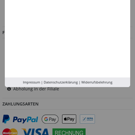
Impressum
Jobs
FILIALEN
Düsseldorf
Köln
Rhein-Ruhr
Versand-Zentrale
Service
Impressum
|
Datenschutzerklärung
|
Widerrufsbelehrung
Abholung in der Filiale
ZAHLUNGSARTEN