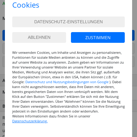
Cookies
Auf Lager
MENGE
IN DEN WARENKORB
ZUSTIMMEN
ARTIKEL AUF WUNSCHLISTE SETZEN
Wir verwenden Cookies, um Inhalte und Anzeigen zu personalisieren,
Funktionen für soziale Medien anbieten zu können und die Zugriffe
SEITE DRUCKEN
auf unsere Website zu analysieren. Zudem geben wir Informationen zu
Ihrer Verwendung unserer Website an unsere Partner für soziale
Medien, Werbung und Analysen weiter, die ihren Sitz ggf. außerhalb
der Europäischen Union, etwa in den USA, haben können ( z.B. für
ARTIKEL MERKMALE & DETAILS
Google:
Datenschutz und Nutzungsbedingungen von Google
). Dabei
kann nicht ausgeschlossen werden, dass Ihre Daten mit anderen,
Material: Acryl
bereits gespeicherten Daten von Ihnen verknüpft werden. Mit dem
Klick auf den Button "Zustimmen" erklären Sie sich mit der Nutzung
Ihrer Daten einverstanden. Über "Ablehnen" können Sie die Nutzung
BESCHREIBUNG
Ihrer Daten verweigern. Selbstverständlich können Sie Ihre Einwilligung
jederzeit in den Einstellungen ändern oder widerrufen.
Weitere Informationen dazu finden Sie in unserer
Romantische Dekorationen und verspielte Accessoires sagen
Datenschutzerklärung.
mehr als 1000 Worte! Zaubern Sie rund um das Thema "Liebe
und Hochzeit" liebevolle Bastelarbeiten oder kreieren edle
Festtafeln, Karten, Dekorationen und vieles mehr. Lassen Sie