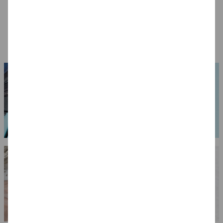
NEU Schultüten
SALE Karten A5, HD,
Rohlinge 68 cm aus
297x210mm, 5 St. -
stabilem Karton mit
Verschiedene
3,99 €
5,99 €
Steckverschluss, 1
Farben
1,99 €
Stück -
Verschiedene
Farben