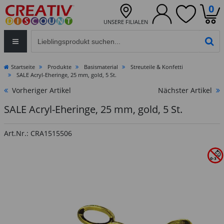
0
UNSERE FILIALEN
Eingabefeld für die Produktsuche im Header
PR
Startseite
Produkte
Basismaterial
Streuteile & Konfetti
SALE Acryl-Eheringe, 25 mm, gold, 5 St.
Vorheriger Artikel
Nächster Artikel
SALE Acryl-Eheringe, 25 mm, gold, 5 St.
Art.Nr.: CRA1515506