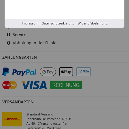
Düsseldorf
Köln
Rhein-Ruhr
Impressum
|
Datenschutzerklärung
|
Widerrufsbelehrung
Versand-Zentrale
Service
Abholung in der Filiale
ZAHLUNGSARTEN
VERSANDARTEN
Standard-Versand
Innerhalb Deutschland: 6,99 €
Ab 69,- € Versandkostenfrei
Lieferzeit: 2-3 Werktage