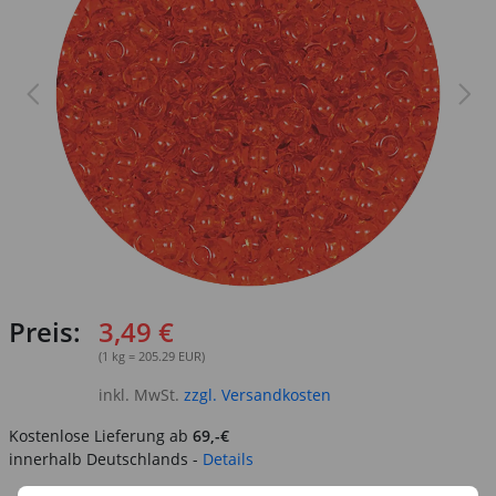
Preis:
3,49 €
(1 kg = 205.29 EUR)
inkl. MwSt.
zzgl. Versandkosten
Kostenlose Lieferung ab
69,-€
innerhalb Deutschlands -
Details