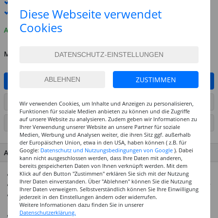
Standard-Lieferung
12. - 13. August
Diese Webseite verwendet
Premium
-Lieferung verfügbar
Cookies
Auf Lager
MENGE
ZUSTIMMEN
IN DEN WARENKORB
ARTIKEL AUF WUNSCHLISTE SETZEN
Wir verwenden Cookies, um Inhalte und Anzeigen zu personalisieren,
Funktionen für soziale Medien anbieten zu können und die Zugriffe
auf unsere Website zu analysieren. Zudem geben wir Informationen zu
SEITE DRUCKEN
Ihrer Verwendung unserer Website an unsere Partner für soziale
Medien, Werbung und Analysen weiter, die ihren Sitz ggf. außerhalb
der Europäischen Union, etwa in den USA, haben können ( z.B. für
Google:
Datenschutz und Nutzungsbedingungen von Google
). Dabei
ARTIKEL MERKMALE & DETAILS
kann nicht ausgeschlossen werden, dass Ihre Daten mit anderen,
bereits gespeicherten Daten von Ihnen verknüpft werden. Mit dem
Klick auf den Button "Zustimmen" erklären Sie sich mit der Nutzung
Präzise gearbeitete Glasperlen
Ihrer Daten einverstanden. Über "Ablehnen" können Sie die Nutzung
Ideal für Armbänder, Ketten, Ringe oder Schlüsselanhänger
Ihrer Daten verweigern. Selbstverständlich können Sie Ihre Einwilligung
Für alle Fädeltechniken; Aufnähen, Besticken, Verhäkeln
jederzeit in den Einstellungen ändern oder widerrufen.
Weitere Informationen dazu finden Sie in unserer
oder Verweben ist ebenso möglich
Datenschutzerklärung.
Inhalt: 17 g in der Dose