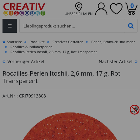
0
UNSERE FILIALEN
Eingabefeld für die Produktsuche im Header
PR
Startseite
Produkte
Creatives Gestalten
Perlen, Schmuck und mehr
Rocailles & Indianerperlen
Rocailles-Perlen Itoshii, 2,6 mm, 17 g, Rot Transparent
Vorheriger Artikel
Nächster Artikel
Rocailles-Perlen Itoshii, 2,6 mm, 17 g, Rot
Transparent
Art.Nr.: CRI70913808