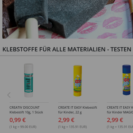
KLEBSTOFFE FÜR ALLE MATERIALIEN - TESTE
CREATIV DISCOUNT
CREATE IT EASY Klebestift
CREATE IT EASY K
Klebestift 10g, 1 Stück
für Kinder, 22 g
für Kinder MAGIC
0,99 €
2,99 €
2,99 €
(1 kg = 99.00 EUR)
(1 kg = 135.91 EUR)
(1 kg = 135.91 EU