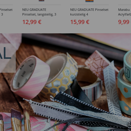
inselset
NEU GRADUATE
NEU GRADUATE Pinselset
Marabu P
, 3
Pinselset, langsteilig, 3
kurzstielig 4
Acrylfarb
Synthetikpinsel
Synthetikpinsel
12,99 €
15,99 €
9,99