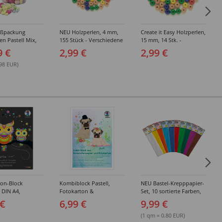
oßpackung
NEU Holzperlen, 4 mm,
Create it Easy Holzperlen,
en Pastell Mix,
155 Stück - Verschiedene
15 mm, 14 Stk. -
imer
Farben & Sortierungen
Verschiedene Farben &
9 €
2,99 €
2,99 €
Sortierungen
.98 EUR)
ton-Block
Kombiblock Pastell,
NEU Bastel-Krepppapier-
, DIN A4,
Fotokarton &
Set, 10 sortierte Farben,
 10 Blatt, 10
Tonzeichenpapier, 10 +
je 50x250cm
 €
6,99 €
9,99 €
e Farben
10 Blatt, 23 x 33 cm,
sortierte Farben
(1 qm = 0.80 EUR)