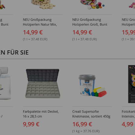
ng
NEU Großpackung
NEU Großpackung
NEU Gr
, Bunt
Holzperlen Natur Mix,
Holzperlen Groß, Bunt
Holzperl
Eimer
400 ml Eimer
Sortiert, 400 ml Eimer
400 ml E
14,99 €
14,99 €
15,9
(1 l = 37.48 EUR)
(1 l = 37.48 EUR)
(1 l = 39
 FÜR SIE
Farbpalette mit Deckel,
Creall Supersofte
Fotokar
 /
16 x 28,5 cm
Knetmasse, sortiert 450g
Intensiv
breit,
300g/qm,
9,99 €
16,99 €
4,99
sortiert
(1 kg = 37.76 EUR)