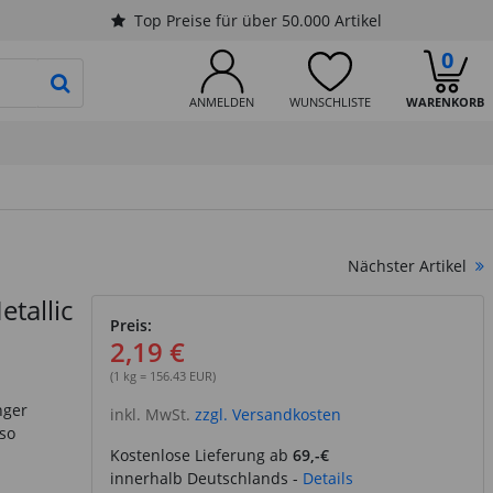
Top Preise für über 50.000 Artikel
0
PRODUKTSUCHE STARTEN
ANMELDEN
WUNSCHLISTE
WARENKORB
Nächster Artikel
etallic
Preis:
2,19 €
(1 kg = 156.43 EUR)
nger
inkl. MwSt.
zzgl. Versandkosten
so
Kostenlose Lieferung ab
69,-€
innerhalb Deutschlands -
Details