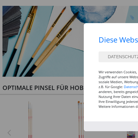
Diese Webs
Wir verwenden Cookies, 
Zugriffe auf unsere Web
soziale Medien, Werbung
OPTIMALE PINSEL FÜR HOBBY & KUNST
z.B. für Google:
Datensc
anderen, bereits gespeic
Nutzung Ihrer Daten ein
Ihre Einwilligung jederz
Weitere Informationen d