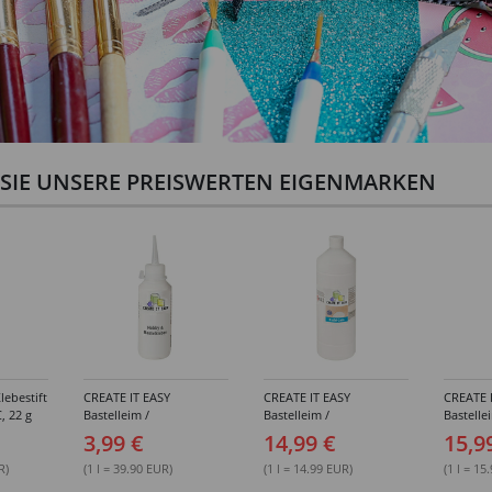
N SIE UNSERE PREISWERTEN EIGENMARKEN
lebestift
CREATE IT EASY
CREATE IT EASY
CREATE 
, 22 g
Bastelleim /
Bastelleim /
Bastelle
Buchbinderleim, 100 ml
Buchbinderleim, 1000 ml
ohne Lö
3,99 €
14,99 €
15,9
1000 ml
R)
(1 l = 39.90 EUR)
(1 l = 14.99 EUR)
(1 l = 15