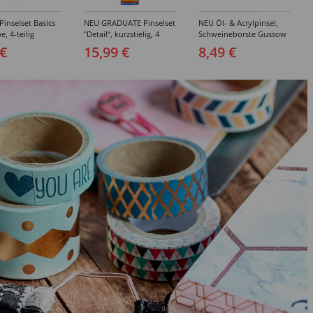
inselset Basics
NEU GRADUATE Pinselset
NEU Öl- & Acrylpinsel,
e, 4-teilig
"Detail“, kurzstielig, 4
Schweineborste Gussow
Synthetikpinsel
Flach, 3er Set, 4, 8, 10
 €
15,99 €
8,49 €