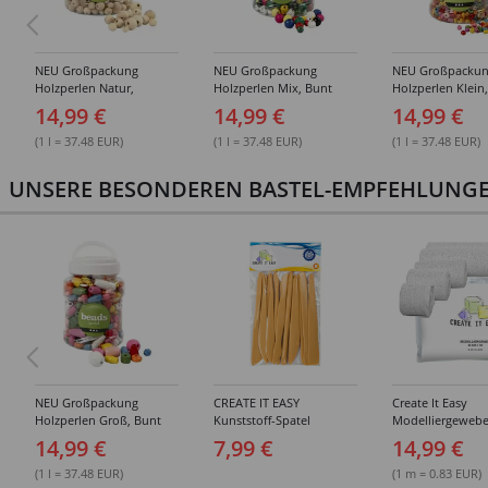
NEU Großpackung
NEU Großpackung
NEU Großpacku
Holzperlen Natur,
Holzperlen Mix, Bunt
Holzperlen Klein
Sortierte Größen, 400 ml
Sortiert, 400 ml Eimer
Sortiert, 400 ml 
14,99 €
14,99 €
14,99 €
Eimer
(1 l = 37.48 EUR)
(1 l = 37.48 EUR)
(1 l = 37.48 EUR)
UNSERE BESONDEREN BASTEL-EMPFEHLUNGEN
NEU Großpackung
CREATE IT EASY
Create It Easy
Holzperlen Groß, Bunt
Kunststoff-Spatel
Modelliergewebe
Sortiert, 400 ml Eimer
Sortiment, 14 Stück
Gipsbinden, 8cm 
14,99 €
7,99 €
14,99 €
3m lang, 6 Stück
(1 l = 37.48 EUR)
(1 m = 0.83 EUR)