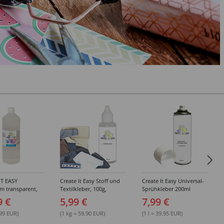
IT EASY
Create It Easy Stoff und
Create It Easy Universal-
im transparent,
Textilkleber, 100g,
Sprühkleber 200ml
sungsmittel,
Kunststoffflasche mit
(permanent)
9 €
5,99 €
7,99 €
Maldüse
.99 EUR)
(1 kg = 59.90 EUR)
(1 l = 39.95 EUR)