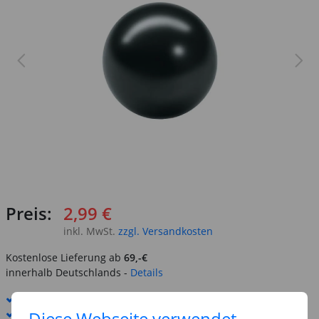
Preis:
2,99 €
inkl. MwSt.
zzgl. Versandkosten
Kostenlose Lieferung ab
69,-€
innerhalb Deutschlands -
Details
Standard-Lieferung
8. - 10. August
Diese Webseite verwendet
Premium
-Lieferung verfügbar