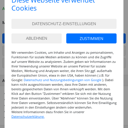
Cookies
Auf Lager
MENGE
ZUSTIMMEN
IN DEN WARENKORB
ARTIKEL AUF WUNSCHLISTE SETZEN
Wir verwenden Cookies, um Inhalte und Anzeigen zu personalisieren,
Funktionen für soziale Medien anbieten zu können und die Zugriffe
auf unsere Website zu analysieren. Zudem geben wir Informationen zu
SEITE DRUCKEN
Ihrer Verwendung unserer Website an unsere Partner für soziale
Medien, Werbung und Analysen weiter, die ihren Sitz ggf. außerhalb
der Europäischen Union, etwa in den USA, haben können ( z.B. für
Google:
Datenschutz und Nutzungsbedingungen von Google
). Dabei
ARTIKEL MERKMALE & DETAILS
kann nicht ausgeschlossen werden, dass Ihre Daten mit anderen,
bereits gespeicherten Daten von Ihnen verknüpft werden. Mit dem
Edel schimmernde Glasperlen
Klick auf den Button "Zustimmen" erklären Sie sich mit der Nutzung
Ihrer Daten einverstanden. Über "Ablehnen" können Sie die Nutzung
Ideal für Armbänder und Ketten
Ihrer Daten verweigern. Selbstverständlich können Sie Ihre Einwilligung
Verschiedene Farben und Größen erhältlich
jederzeit in den Einstellungen ändern oder widerrufen.
Durchmesser: 3 mm
Weitere Informationen dazu finden Sie in unserer
Datenschutzerklärung.
Inhalt: 120 Stück