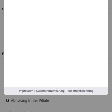
UNTERNEHMEN
Über uns
Kontakt
Impressum
Jobs
FILIALEN
Düsseldorf
Köln
Rhein-Ruhr
Versand-Zentrale
Impressum
|
Datenschutzerklärung
|
Widerrufsbelehrung
Service
Abholung in der Filiale