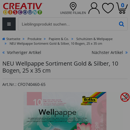
0
UNSERE FILIALEN
Eingabefeld für die Produktsuche im Header
PR
Startseite
Produkte
Papiere & Co.
Schultüten & Wellpappe
NEU Wellpappe Sortiment Gold & Silber, 10 Bogen, 25 x 35 cm
Vorheriger Artikel
Nächster Artikel
NEU Wellpappe Sortiment Gold & Silber, 10
Bogen, 25 x 35 cm
Art.Nr.: CFO740460-65