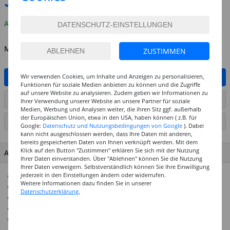
Premium
-Lieferung verfügbar
Auf Lager
MENGE
ZUSTIMMEN
Wir verwenden Cookies, um Inhalte und Anzeigen zu personalisieren,
IN DEN WARENKORB
Funktionen für soziale Medien anbieten zu können und die Zugriffe
auf unsere Website zu analysieren. Zudem geben wir Informationen zu
ARTIKEL AUF WUNSCHLISTE SETZEN
Ihrer Verwendung unserer Website an unsere Partner für soziale
Medien, Werbung und Analysen weiter, die ihren Sitz ggf. außerhalb
der Europäischen Union, etwa in den USA, haben können ( z.B. für
SEITE DRUCKEN
Google:
Datenschutz und Nutzungsbedingungen von Google
). Dabei
kann nicht ausgeschlossen werden, dass Ihre Daten mit anderen,
bereits gespeicherten Daten von Ihnen verknüpft werden. Mit dem
Klick auf den Button "Zustimmen" erklären Sie sich mit der Nutzung
ARTIKEL MERKMALE & DETAILS
Ihrer Daten einverstanden. Über "Ablehnen" können Sie die Nutzung
Ihrer Daten verweigern. Selbstverständlich können Sie Ihre Einwilligung
jederzeit in den Einstellungen ändern oder widerrufen.
Maße: 25 x 35 cm
Weitere Informationen dazu finden Sie in unserer
Inhalt: jeweils 5 Bogen in gold und silber
Datenschutzerklärung.
Vielseitig einsetzbare E-Welle
Leicht zu schneiden und zu kleben
Doppelseitig gefärbt