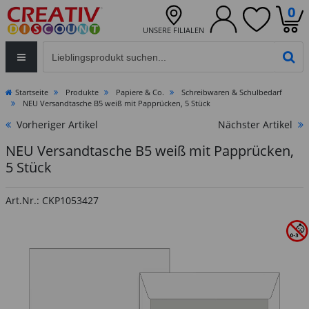
0
UNSERE FILIALEN
Eingabefeld für die Produktsuche im Header
PR
Startseite
Produkte
Papiere & Co.
Schreibwaren & Schulbedarf
NEU Versandtasche B5 weiß mit Papprücken, 5 Stück
Vorheriger Artikel
Nächster Artikel
NEU Versandtasche B5 weiß mit Papprücken,
5 Stück
Art.Nr.: CKP1053427