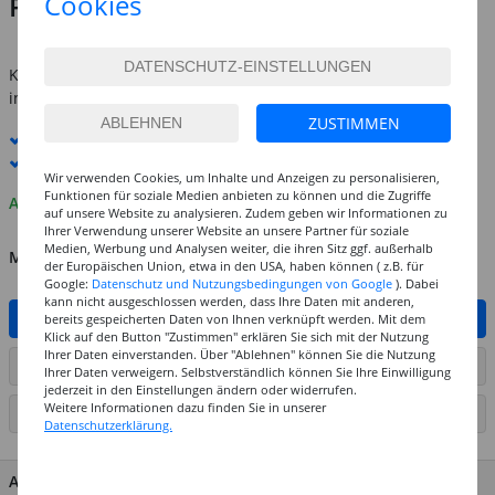
Cookies
Preis:
3,99 €
inkl. MwSt.
zzgl. Versandkosten
Kostenlose Lieferung ab
69,-€
innerhalb Deutschlands -
Details
ZUSTIMMEN
Standard-Lieferung
11. - 12. August
Premium
-Lieferung verfügbar
Wir verwenden Cookies, um Inhalte und Anzeigen zu personalisieren,
Funktionen für soziale Medien anbieten zu können und die Zugriffe
Auf Lager
auf unsere Website zu analysieren. Zudem geben wir Informationen zu
Ihrer Verwendung unserer Website an unsere Partner für soziale
Medien, Werbung und Analysen weiter, die ihren Sitz ggf. außerhalb
MENGE
der Europäischen Union, etwa in den USA, haben können ( z.B. für
Google:
Datenschutz und Nutzungsbedingungen von Google
). Dabei
kann nicht ausgeschlossen werden, dass Ihre Daten mit anderen,
IN DEN WARENKORB
bereits gespeicherten Daten von Ihnen verknüpft werden. Mit dem
Klick auf den Button "Zustimmen" erklären Sie sich mit der Nutzung
Ihrer Daten einverstanden. Über "Ablehnen" können Sie die Nutzung
ARTIKEL AUF WUNSCHLISTE SETZEN
Ihrer Daten verweigern. Selbstverständlich können Sie Ihre Einwilligung
jederzeit in den Einstellungen ändern oder widerrufen.
Weitere Informationen dazu finden Sie in unserer
SEITE DRUCKEN
Datenschutzerklärung.
ARTIKEL MERKMALE & DETAILS