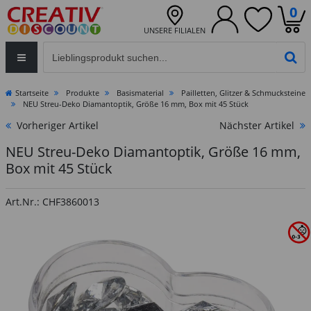
0
UNSERE FILIALEN
Eingabefeld für die Produktsuche im Header
PR
Startseite
Produkte
Basismaterial
Pailletten, Glitzer & Schmucksteine
NEU Streu-Deko Diamantoptik, Größe 16 mm, Box mit 45 Stück
Vorheriger Artikel
Nächster Artikel
NEU Streu-Deko Diamantoptik, Größe 16 mm,
Box mit 45 Stück
Art.Nr.: CHF3860013