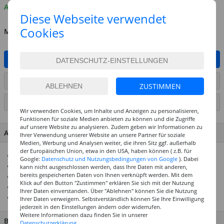
Auf Lager
Diese Webseite verwendet
Cookies
MENGE
IN DEN WARENKORB
ARTIKEL AUF WUNSCHLISTE SETZEN
ZUSTIMMEN
SEITE DRUCKEN
Wir verwenden Cookies, um Inhalte und Anzeigen zu personalisieren,
Funktionen für soziale Medien anbieten zu können und die Zugriffe
auf unsere Website zu analysieren. Zudem geben wir Informationen zu
ARTIKEL MERKMALE & DETAILS
Ihrer Verwendung unserer Website an unsere Partner für soziale
Medien, Werbung und Analysen weiter, die ihren Sitz ggf. außerhalb
der Europäischen Union, etwa in den USA, haben können ( z.B. für
Inhalt: 45 Stück in einer Herzbox
Google:
Datenschutz und Nutzungsbedingungen von Google
). Dabei
Aus Kunststoff
kann nicht ausgeschlossen werden, dass Ihre Daten mit anderen,
bereits gespeicherten Daten von Ihnen verknüpft werden. Mit dem
Für viele Bastelarbeiten geeignet
Klick auf den Button "Zustimmen" erklären Sie sich mit der Nutzung
Mit anderen Materialien kombinier- und verklebbar
Ihrer Daten einverstanden. Über "Ablehnen" können Sie die Nutzung
Geeignet für Tisch- und Geschenkdekorationen
Ihrer Daten verweigern. Selbstverständlich können Sie Ihre Einwilligung
jederzeit in den Einstellungen ändern oder widerrufen.
Weitere Informationen dazu finden Sie in unserer
BESCHREIBUNG
Datenschutzerklärung.