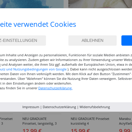
eite verwendet Cookies
um Inhalte und Anzeigen zu personalisieren, Funktionen für soziale Medien anbieten
site zu analysieren. Zudem geben wir Informationen zu Ihrer Verwendung unserer Websi
 und Analysen weiter, die ihren Sitz ggf. außerhalb der Europäischen Union, etwa in 
hutz und Nutzungsbedingungen von Google
). Dabei kann nicht ausgeschlossen werden
herten Daten von Ihnen verknüpft werden. Mit dem Klick auf den Button "Zustimmen" er
verstanden. Über "Ablehnen" können Sie die Nutzung Ihrer Daten verweigern. Selbstver
eit in den Einstellungen ändern oder widerrufen.
azu finden Sie in unserer
Datenschutzerklärung.
Impressum
|
Datenschutzerklärung
|
Widerrufsbelehrung
inselset
NEU GRADUATE
NEU GRADUATE Pinselset
Marabu P
, 3
Pinselset, langsteilig, 3
kurzstielig 4
Acrylfarb
Synthetikpinsel
Synthetikpinsel
12,99 €
15,99 €
9,99