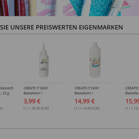
N SIE UNSERE PREISWERTEN EIGENMARKEN
lebestift
CREATE IT EASY
CREATE IT EASY
CREATE 
, 22 g
Bastelleim /
Bastelleim /
Bastelle
Buchbinderleim, 100 ml
Buchbinderleim, 1000 ml
ohne Lö
3,99 €
14,99 €
15,9
1000 ml
R)
(1 l = 39.90 EUR)
(1 l = 14.99 EUR)
(1 l = 15