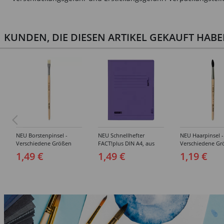
KUNDEN, DIE DIESEN ARTIKEL GEKAUFT HAB
NEU Borstenpinsel -
NEU Schnellhefter
NEU Haarpinsel -
Verschiedene Größen
FACT!plus DIN A4, aus
Verschiedene Gr
Karton - Verschiedene
1,49 €
1,49 €
1,19 €
Farben