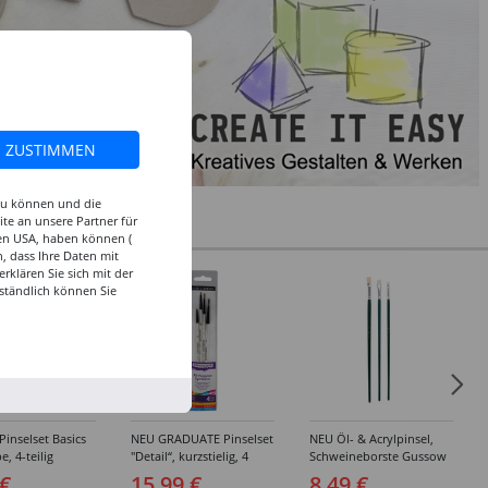
ZUSTIMMEN
 zu können und die
te an unsere Partner für
den USA, haben können (
, dass Ihre Daten mit
klären Sie sich mit der
ständlich können Sie
inselset Basics
NEU GRADUATE Pinselset
NEU Öl- & Acrylpinsel,
e, 4-teilig
"Detail“, kurzstielig, 4
Schweineborste Gussow
Synthetikpinsel
Flach, 3er Set, 4, 8, 10
 €
15,99 €
8,49 €