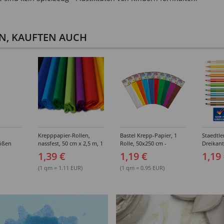
EN, KAUFTEN AUCH
Krepppapier-Rollen,
Bastel Krepp-Papier, 1
Staedtle
ößen
nassfest, 50 cm x 2,5 m, 1
Rolle, 50x250 cm -
Dreikant
Rolle - Verschiedene
Verschiedene Farbtöne
Mine 4 
1,39 €
1,19 €
1,19
Farben
Verschi
(1 qm = 1.11 EUR)
(1 qm = 0.95 EUR)