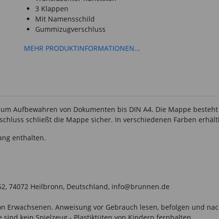
3 Klappen
Mit Namensschild
Gummizugverschluss
MEHR PRODUKTINFORMATIONEN...
m Aufbewahren von Dokumenten bis DIN A4. Die Mappe besteht au
chluss schließt die Mappe sicher. In verschiedenen Farben erhältl
ang enthalten.
-62, 74072 Heilbronn, Deutschland, info@brunnen.de
n Erwachsenen. Anweisung vor Gebrauch lesen, befolgen und nachsc
sind kein Spielzeug - Plastiktüten von Kindern fernhalten.