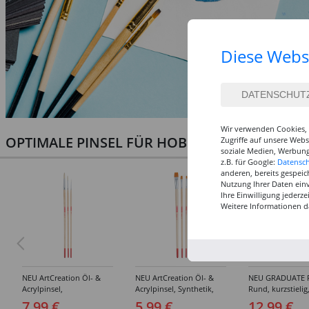
Diese Webs
Wir verwenden Cookies, 
OPTIMALE PINSEL FÜR HOBBY & KUNST
Zugriffe auf unsere Web
soziale Medien, Werbung
z.B. für Google:
Datensc
anderen, bereits gespeic
Nutzung Ihrer Daten ein
Ihre Einwilligung jederz
Weitere Informationen d
NEU ArtCreation Öl- &
NEU ArtCreation Öl- &
NEU GRADUATE P
Acrylpinsel,
Acrylpinsel, Synthetik,
Rund, kurzstielig
Schweineborste Rund,
langer Stiel, 3
Synthetikpinsel
7,99 €
5,99 €
12,99 €