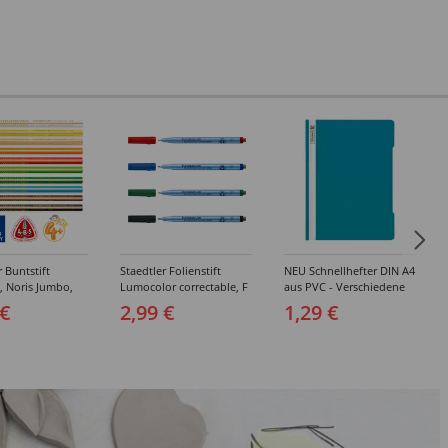
r Buntstift
Staedtler Folienstift
NEU Schnellhefter DIN A4
, Noris Jumbo,
Lumocolor correctable, F
aus PVC - Verschiedene
mm -
(0,6mm) - Verschiedene
Farben
 €
2,99 €
1,29 €
edene Farben
Farben