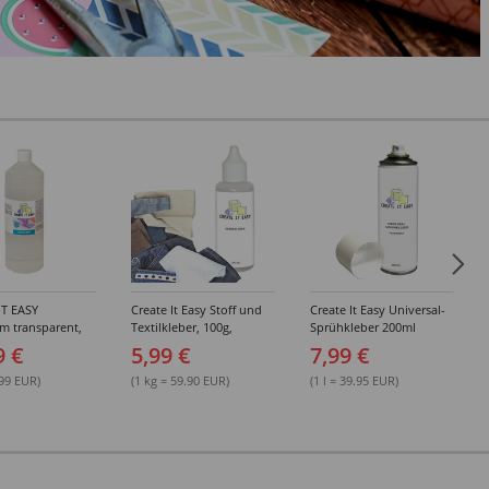
IT EASY
Create It Easy Stoff und
Create It Easy Universal-
im transparent,
Textilkleber, 100g,
Sprühkleber 200ml
sungsmittel,
Kunststoffflasche mit
(permanent)
9 €
5,99 €
7,99 €
Maldüse
.99 EUR)
(1 kg = 59.90 EUR)
(1 l = 39.95 EUR)