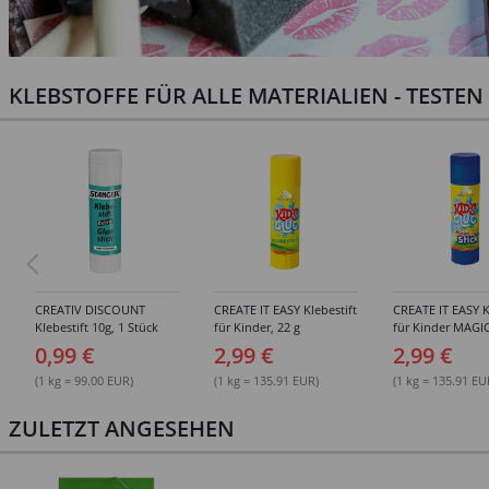
KLEBSTOFFE FÜR ALLE MATERIALIEN - TESTE
CREATIV DISCOUNT
CREATE IT EASY Klebestift
CREATE IT EASY K
Klebestift 10g, 1 Stück
für Kinder, 22 g
für Kinder MAGIC
0,99 €
2,99 €
2,99 €
(1 kg = 99.00 EUR)
(1 kg = 135.91 EUR)
(1 kg = 135.91 EU
ZULETZT ANGESEHEN