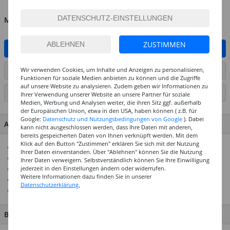
MENGE
ZUSTIMMEN
IN DEN WARENKORB
Wir verwenden Cookies, um Inhalte und Anzeigen zu personalisieren,
ARTIKEL AUF WUNSCHLISTE SETZEN
Funktionen für soziale Medien anbieten zu können und die Zugriffe
auf unsere Website zu analysieren. Zudem geben wir Informationen zu
SEITE DRUCKEN
Ihrer Verwendung unserer Website an unsere Partner für soziale
Medien, Werbung und Analysen weiter, die ihren Sitz ggf. außerhalb
der Europäischen Union, etwa in den USA, haben können ( z.B. für
Google:
Datenschutz und Nutzungsbedingungen von Google
). Dabei
ARTIKEL MERKMALE & DETAILS
kann nicht ausgeschlossen werden, dass Ihre Daten mit anderen,
bereits gespeicherten Daten von Ihnen verknüpft werden. Mit dem
Klick auf den Button "Zustimmen" erklären Sie sich mit der Nutzung
Rechenkästchen 10 x 10 mm
Ihrer Daten einverstanden. Über "Ablehnen" können Sie die Nutzung
Extrastarker Schutzumschlag
Ihrer Daten verweigern. Selbstverständlich können Sie Ihre Einwilligung
jederzeit in den Einstellungen ändern oder widerrufen.
Abgerundete Ecken
Weitere Informationen dazu finden Sie in unserer
16 Blatt
Datenschutzerklärung.
Für Rechts- und Linkshänder
BESCHREIBUNG