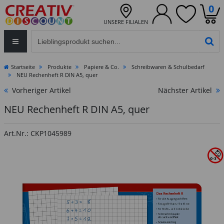
0
UNSERE FILIALEN
Eingabefeld für die Produktsuche im Header
PR
Startseite
Produkte
Papiere & Co.
Schreibwaren & Schulbedarf
NEU Rechenheft R DIN A5, quer
Vorheriger Artikel
Nächster Artikel
NEU Rechenheft R DIN A5, quer
Art.Nr.: CKP1045989