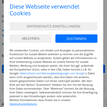
Preis:
5,99 €
Diese Webseite verwendet
inkl. MwSt.
zzgl. Versandkosten
Cookies
Kostenlose Lieferung ab
69,-€
innerhalb Deutschlands -
Details
Standard-Lieferung
11. - 12. August
Premium
-Lieferung verfügbar
ZUSTIMMEN
Auf Lager
Wir verwenden Cookies, um Inhalte und Anzeigen zu personalisieren,
Funktionen für soziale Medien anbieten zu können und die Zugriffe
MENGE
auf unsere Website zu analysieren. Zudem geben wir Informationen zu
Ihrer Verwendung unserer Website an unsere Partner für soziale
Medien, Werbung und Analysen weiter, die ihren Sitz ggf. außerhalb
IN DEN WARENKORB
der Europäischen Union, etwa in den USA, haben können ( z.B. für
Google:
Datenschutz und Nutzungsbedingungen von Google
). Dabei
kann nicht ausgeschlossen werden, dass Ihre Daten mit anderen,
ARTIKEL AUF WUNSCHLISTE SETZEN
bereits gespeicherten Daten von Ihnen verknüpft werden. Mit dem
Klick auf den Button "Zustimmen" erklären Sie sich mit der Nutzung
Ihrer Daten einverstanden. Über "Ablehnen" können Sie die Nutzung
SEITE DRUCKEN
Ihrer Daten verweigern. Selbstverständlich können Sie Ihre Einwilligung
jederzeit in den Einstellungen ändern oder widerrufen.
Weitere Informationen dazu finden Sie in unserer
ARTIKEL MERKMALE & DETAILS
Datenschutzerklärung.