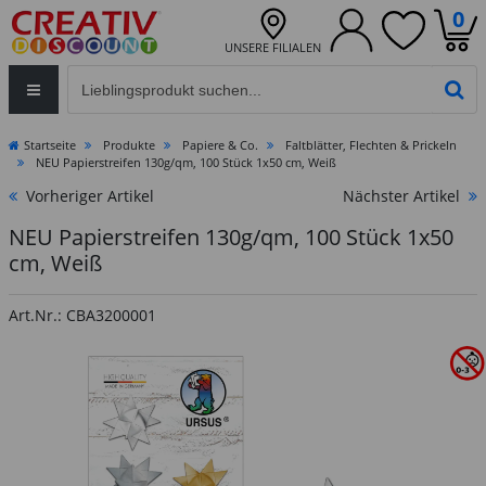
0
UNSERE FILIALEN
Eingabefeld für die Produktsuche im Header
PR
Startseite
Produkte
Papiere & Co.
Faltblätter, Flechten & Prickeln
NEU Papierstreifen 130g/qm, 100 Stück 1x50 cm, Weiß
Vorheriger Artikel
Nächster Artikel
NEU Papierstreifen 130g/qm, 100 Stück 1x50
cm, Weiß
Art.Nr.: CBA3200001