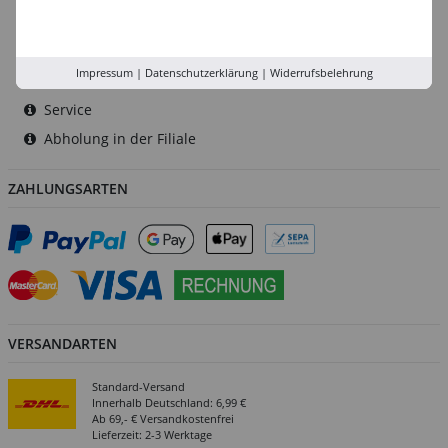
Köln
Rhein-Ruhr
Impressum
|
Datenschutzerklärung
|
Widerrufsbelehrung
Versand-Zentrale
Service
Abholung in der Filiale
ZAHLUNGSARTEN
VERSANDARTEN
Standard-Versand
Innerhalb Deutschland: 6,99 €
Ab 69,- € Versandkostenfrei
Lieferzeit: 2-3 Werktage