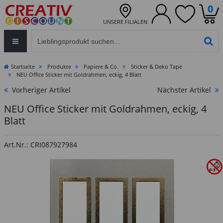
0
UNSERE FILIALEN
Eingabefeld für die Produktsuche im Header
PR
Startseite
Produkte
Papiere & Co.
Sticker & Deko Tape
NEU Office Sticker mit Goldrahmen, eckig, 4 Blatt
Vorheriger Artikel
Nächster Artikel
NEU Office Sticker mit Goldrahmen, eckig, 4
Blatt
Art.Nr.: CRI087927984