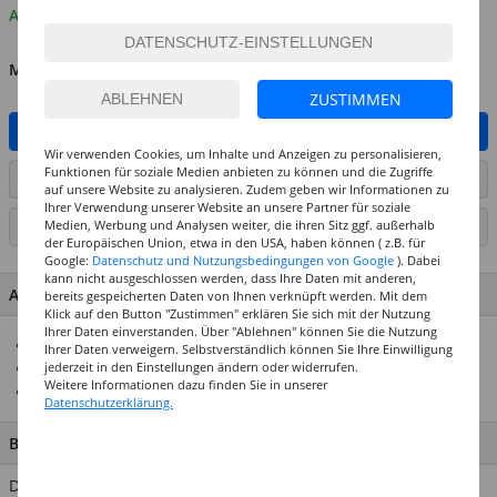
Auf Lager
MENGE
ZUSTIMMEN
IN DEN WARENKORB
Wir verwenden Cookies, um Inhalte und Anzeigen zu personalisieren,
Funktionen für soziale Medien anbieten zu können und die Zugriffe
ARTIKEL AUF WUNSCHLISTE SETZEN
auf unsere Website zu analysieren. Zudem geben wir Informationen zu
Ihrer Verwendung unserer Website an unsere Partner für soziale
Medien, Werbung und Analysen weiter, die ihren Sitz ggf. außerhalb
SEITE DRUCKEN
der Europäischen Union, etwa in den USA, haben können ( z.B. für
Google:
Datenschutz und Nutzungsbedingungen von Google
). Dabei
kann nicht ausgeschlossen werden, dass Ihre Daten mit anderen,
ARTIKEL MERKMALE & DETAILS
bereits gespeicherten Daten von Ihnen verknüpft werden. Mit dem
Klick auf den Button "Zustimmen" erklären Sie sich mit der Nutzung
Ihrer Daten einverstanden. Über "Ablehnen" können Sie die Nutzung
Etiketten mit goldenem Rahmen
Ihrer Daten verweigern. Selbstverständlich können Sie Ihre Einwilligung
jederzeit in den Einstellungen ändern oder widerrufen.
Größe: je ca. 60 x 25 mm
Weitere Informationen dazu finden Sie in unserer
Inhalt: 4 Bogen mit insgesamt 24 Stickern
Datenschutzerklärung.
BESCHREIBUNG
Das Office Sticker Sortiment von Rico Design macht den