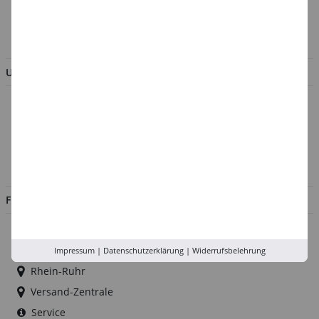
AGB & Kundeninformation
BESTELLUNG WIDERRUFEN
UNTERNEHMEN
Über uns
Kontakt
Impressum
Jobs
FILIALEN
Düsseldorf
Köln
Impressum
|
Datenschutzerklärung
|
Widerrufsbelehrung
Rhein-Ruhr
Versand-Zentrale
Service