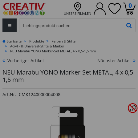
0
UNSERE FILIALEN
Eingabefeld für die Produktsuche im Header
PR
Startseite
Produkte
Farben & Stifte
Acryl - & Universal-Stifte & Marker
NEU Marabu YONO Marker-Set METAL, 4 x 0,5-1,5 mm
Vorheriger Artikel
Nächster Artikel
NEU Marabu YONO Marker-Set METAL, 4 x 0,5-
1,5 mm
Art.Nr.: CMK1240000004008