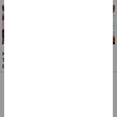
6, 10
4, 8, 16
KLEBSTOFFE FÜR ALLE MATERIALIEN -
TESTEN SIE UNSERE PREISWERTEN
EIGENMARKEN
CREATIV DISCOUNT
CREATE IT EASY
CREATE IT EASY
Klebestift 10g, 1
Klebestift für
Klebestift für Kinder