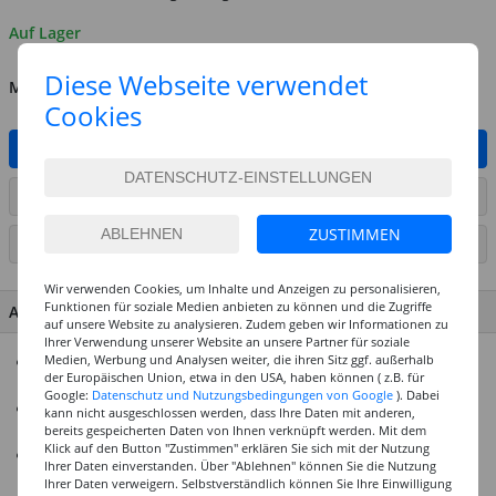
Auf Lager
Diese Webseite verwendet
MENGE
Cookies
IN DEN WARENKORB
ARTIKEL AUF WUNSCHLISTE SETZEN
ZUSTIMMEN
SEITE DRUCKEN
Wir verwenden Cookies, um Inhalte und Anzeigen zu personalisieren,
Funktionen für soziale Medien anbieten zu können und die Zugriffe
ARTIKEL MERKMALE & DETAILS
auf unsere Website zu analysieren. Zudem geben wir Informationen zu
Ihrer Verwendung unserer Website an unsere Partner für soziale
Medien, Werbung und Analysen weiter, die ihren Sitz ggf. außerhalb
Acrylmarker für nahezu alle Untergründe z. B. Metall, Glas,
der Europäischen Union, etwa in den USA, haben können ( z.B. für
Porzellan, Holz, Textilien, Stein, Kunststoff, Leinwand
Google:
Datenschutz und Nutzungsbedingungen von Google
). Dabei
Die leuchtenden brillanten Farbtöne sind matt, deckend,
kann nicht ausgeschlossen werden, dass Ihre Daten mit anderen,
bereits gespeicherten Daten von Ihnen verknüpft werden. Mit dem
lichtecht und wasserbasiert
Klick auf den Button "Zustimmen" erklären Sie sich mit der Nutzung
Die Farben sind in nassem Zustand, aquarellierbar, misch-
Ihrer Daten einverstanden. Über "Ablehnen" können Sie die Nutzung
und verblendbar. Nach der Trocknung sind die Farben
Ihrer Daten verweigern. Selbstverständlich können Sie Ihre Einwilligung