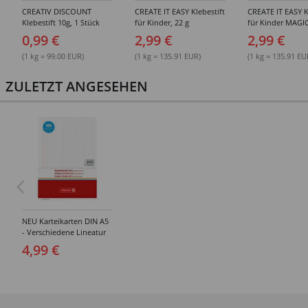
CREATIV DISCOUNT
CREATE IT EASY Klebestift
CREATE IT EASY K
Klebestift 10g, 1 Stück
für Kinder, 22 g
für Kinder MAGIC
0,99 €
2,99 €
2,99 €
(1 kg = 99.00 EUR)
(1 kg = 135.91 EUR)
(1 kg = 135.91 EU
ZULETZT ANGESEHEN
NEU Karteikarten DIN A5
- Verschiedene Lineatur
4,99 €