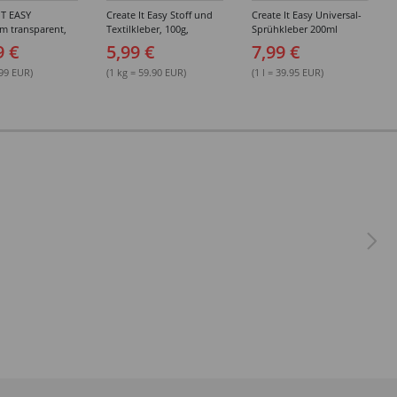
IT EASY
Create It Easy Stoff und
Create It Easy Universal-
im transparent,
Textilkleber, 100g,
Sprühkleber 200ml
sungsmittel,
Kunststoffflasche mit
(permanent)
9 €
5,99 €
7,99 €
Maldüse
.99 EUR)
(1 kg = 59.90 EUR)
(1 l = 39.95 EUR)