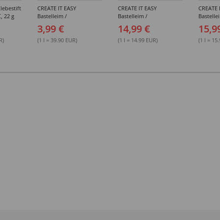
lebestift
CREATE IT EASY
CREATE IT EASY
CREATE 
, 22 g
Bastelleim /
Bastelleim /
Bastelle
Buchbinderleim, 100 ml
Buchbinderleim, 1000 ml
ohne Lö
3,99 €
14,99 €
15,9
1000 ml
R)
(1 l = 39.90 EUR)
(1 l = 14.99 EUR)
(1 l = 15