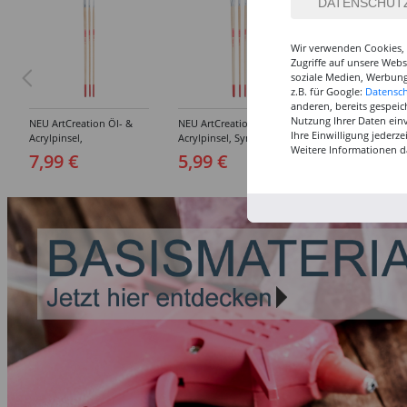
Wir verwenden Cookies, 
Zugriffe auf unsere Web
soziale Medien, Werbung
z.B. für Google:
Datensc
anderen, bereits gespeic
Nutzung Ihrer Daten ein
NEU ArtCreation Öl- &
NEU ArtCreation Öl- &
NEU GRADUATE P
Ihre Einwilligung jederz
Acrylpinsel,
Acrylpinsel, Synthetik,
Rund, kurzstielig
Weitere Informationen d
Schweineborste Rund,
langer Stiel, 3
Synthetikpinsel
7,99 €
5,99 €
12,99 €
3er Set, No. 2, 6, 10
Flachpinsel, 4, 8, 16