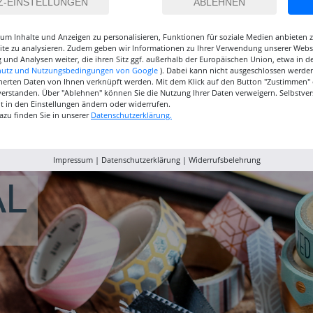
um Inhalte und Anzeigen zu personalisieren, Funktionen für soziale Medien anbieten
site zu analysieren. Zudem geben wir Informationen zu Ihrer Verwendung unserer Websi
 und Analysen weiter, die ihren Sitz ggf. außerhalb der Europäischen Union, etwa in 
hutz und Nutzungsbedingungen von Google
). Dabei kann nicht ausgeschlossen werden
herten Daten von Ihnen verknüpft werden. Mit dem Klick auf den Button "Zustimmen" er
verstanden. Über "Ablehnen" können Sie die Nutzung Ihrer Daten verweigern. Selbstver
inselset
NEU GRADUATE
NEU GRADUATE Pinselset
Marabu P
eit in den Einstellungen ändern oder widerrufen.
, 3
Pinselset, langsteilig, 3
kurzstielig 4
Acrylfarb
azu finden Sie in unserer
Datenschutzerklärung.
Synthetikpinsel
Synthetikpinsel
12,99 €
15,99 €
9,99
Impressum
|
Datenschutzerklärung
|
Widerrufsbelehrung