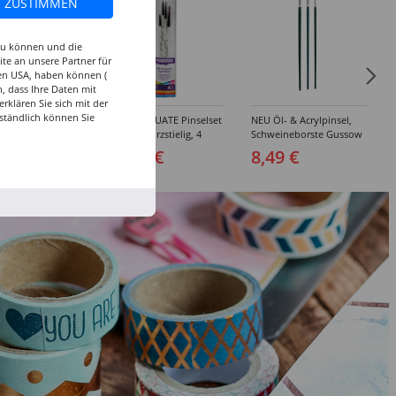
ZUSTIMMEN
 zu können und die
te an unsere Partner für
den USA, haben können (
, dass Ihre Daten mit
klären Sie sich mit der
ständlich können Sie
inselset Basics
NEU GRADUATE Pinselset
NEU Öl- & Acrylpinsel,
e, 4-teilig
"Detail“, kurzstielig, 4
Schweineborste Gussow
Synthetikpinsel
Flach, 3er Set, 4, 8, 10
 €
15,99 €
8,49 €