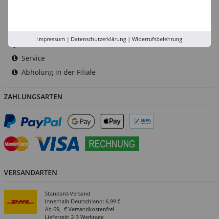
Düsseldorf
Köln
Rhein-Ruhr
Impressum
|
Datenschutzerklärung
|
Widerrufsbelehrung
Versand-Zentrale
Service
Abholung in der Filiale
ZAHLUNGSARTEN
VERSANDARTEN
Standard-Versand
Innerhalb Deutschland: 6,99 €
Ab 69,- € Versandkostenfrei
Lieferzeit: 2-3 Werktage