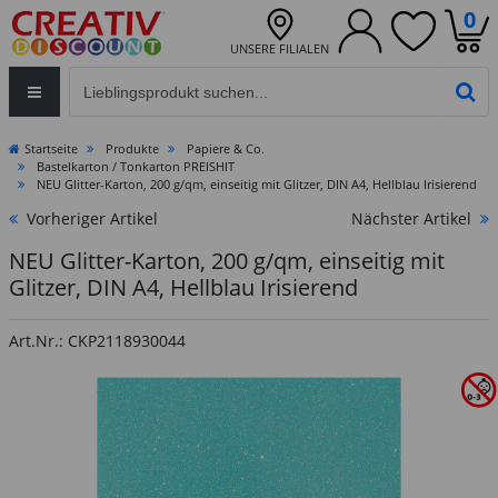
0
UNSERE FILIALEN
Eingabefeld für die Produktsuche im Header
PR
Startseite
Produkte
Papiere & Co.
Bastelkarton / Tonkarton PREISHIT
NEU Glitter-Karton, 200 g/qm, einseitig mit Glitzer, DIN A4, Hellblau Irisierend
Vorheriger Artikel
Nächster Artikel
NEU Glitter-Karton, 200 g/qm, einseitig mit
Glitzer, DIN A4, Hellblau Irisierend
Art.Nr.: CKP2118930044