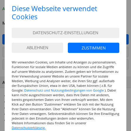
Diese Webseite verwendet
Auf Lager
Cookies
MENGE
IN DEN WARENKORB
ZUSTIMMEN
ARTIKEL AUF WUNSCHLISTE SETZEN
Wir verwenden Cookies, um Inhalte und Anzeigen zu personalisieren,
SEITE DRUCKEN
Funktionen für soziale Medien anbieten zu können und die Zugriffe
auf unsere Website zu analysieren. Zudem geben wir Informationen zu
Ihrer Verwendung unserer Website an unsere Partner für soziale
Medien, Werbung und Analysen weiter, die ihren Sitz ggf. außerhalb
ARTIKEL MERKMALE & DETAILS
der Europäischen Union, etwa in den USA, haben können ( z.B. für
Google:
Datenschutz und Nutzungsbedingungen von Google
). Dabei
kann nicht ausgeschlossen werden, dass Ihre Daten mit anderen,
Hochwertiger Glitter-Karton
bereits gespeicherten Daten von Ihnen verknüpft werden. Mit dem
Einseitig mit funkelndem Glitzer, Rückseite weiß
Klick auf den Button "Zustimmen" erklären Sie sich mit der Nutzung
200 g/qm Grammatur
Ihrer Daten einverstanden. Über "Ablehnen" können Sie die Nutzung
Ihrer Daten verweigern. Selbstverständlich können Sie Ihre Einwilligung
DIN A4 Format, vielfältige Farbauswahl
jederzeit in den Einstellungen ändern oder widerrufen.
Ideal für Bastelarbeiten, Einladungen und handgemachte
Weitere Informationen dazu finden Sie in unserer
Karten
Datenschutzerklärung.