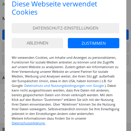
Diese Webseite verwendet
Auf Lager
Cookies
MENGE
IN DEN WARENKORB
ZUSTIMMEN
ARTIKEL AUF WUNSCHLISTE SETZEN
Wir verwenden Cookies, um Inhalte und Anzeigen zu personalisieren,
SEITE DRUCKEN
Funktionen für soziale Medien anbieten zu können und die Zugriffe
auf unsere Website zu analysieren. Zudem geben wir Informationen zu
Ihrer Verwendung unserer Website an unsere Partner für soziale
Medien, Werbung und Analysen weiter, die ihren Sitz ggf. außerhalb
ARTIKEL MERKMALE & DETAILS
der Europäischen Union, etwa in den USA, haben können ( z.B. für
Google:
Datenschutz und Nutzungsbedingungen von Google
). Dabei
kann nicht ausgeschlossen werden, dass Ihre Daten mit anderen,
Breite, hexagonale Schaftform ideal für kleine Kinderhände
bereits gespeicherten Daten von Ihnen verknüpft werden. Mit dem
Ideal zum großflächigen Malen
Klick auf den Button "Zustimmen" erklären Sie sich mit der Nutzung
Tinte auf Wasserbasis
Ihrer Daten einverstanden. Über "Ablehnen" können Sie die Nutzung
Ihrer Daten verweigern. Selbstverständlich können Sie Ihre Einwilligung
Sehr leicht auswaschbar aus den meisten Textilien
jederzeit in den Einstellungen ändern oder widerrufen.
Stabile, eindrucksichere und abgerundete Spitze
Weitere Informationen dazu finden Sie in unserer
Datenschutzerklärung.
BESCHREIBUNG