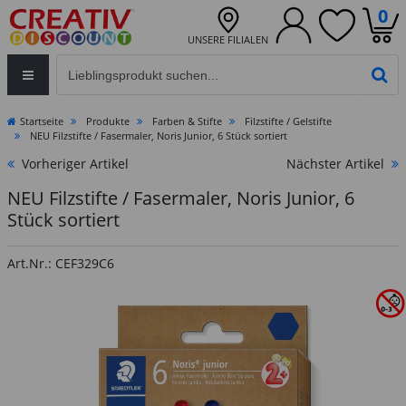
0
UNSERE FILIALEN
Eingabefeld für die Produktsuche im Header
PR
Startseite
Produkte
Farben & Stifte
Filzstifte / Gelstifte
NEU Filzstifte / Fasermaler, Noris Junior, 6 Stück sortiert
Vorheriger Artikel
Nächster Artikel
NEU Filzstifte / Fasermaler, Noris Junior, 6
Stück sortiert
Art.Nr.: CEF329C6