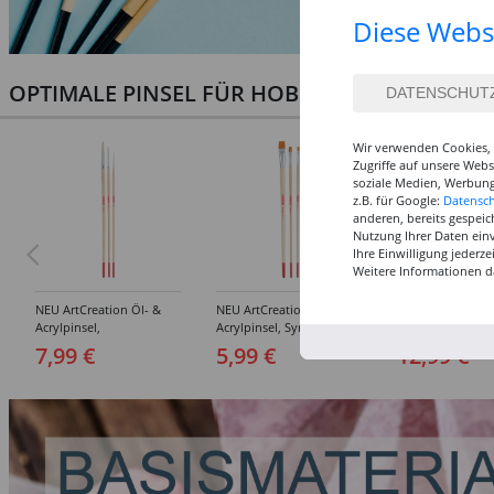
Diese Webs
OPTIMALE PINSEL FÜR HOBBY & KUNST
Wir verwenden Cookies, 
Zugriffe auf unsere Web
soziale Medien, Werbung
z.B. für Google:
Datensc
anderen, bereits gespeic
Nutzung Ihrer Daten ein
Ihre Einwilligung jederz
Weitere Informationen d
NEU ArtCreation Öl- &
NEU ArtCreation Öl- &
NEU GRADUATE P
Acrylpinsel,
Acrylpinsel, Synthetik,
Rund, kurzstielig
Schweineborste Rund,
langer Stiel, 3
Synthetikpinsel
7,99 €
5,99 €
12,99 €
3er Set, No. 2, 6, 10
Flachpinsel, 4, 8, 16