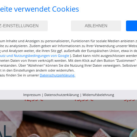
eite verwendet Cookies
um Inhalte und Anzeigen zu personalisieren, Funktionen für soziale Medien anbieten
site zu analysieren. Zudem geben wir Informationen zu Ihrer Verwendung unserer Websi
 und Analysen weiter, die ihren Sitz ggf. außerhalb der Europäischen Union, etwa in 
hutz und Nutzungsbedingungen von Google
). Dabei kann nicht ausgeschlossen werden
herten Daten von Ihnen verknüpft werden. Mit dem Klick auf den Button "Zustimmen" er
verstanden. Über "Ablehnen" können Sie die Nutzung Ihrer Daten verweigern. Selbstver
eit in den Einstellungen ändern oder widerrufen.
azu finden Sie in unserer
Datenschutzerklärung.
inselset
NEU GRADUATE
NEU GRADUATE Pinselset
Marabu P
, 3
Pinselset, langsteilig, 3
kurzstielig 4
Acrylfarb
Impressum
|
Datenschutzerklärung
|
Widerrufsbelehrung
Synthetikpinsel
Synthetikpinsel
12,99 €
15,99 €
9,99