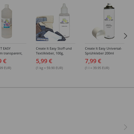
IT EASY
Create It Easy Stoff und
Create It Easy Universal-
im transparent,
Textilkleber, 100g,
Sprühkleber 200ml
sungsmittel,
Kunststoffflasche mit
(permanent)
9 €
5,99 €
7,99 €
Maldüse
.99 EUR)
(1 kg = 59.90 EUR)
(1 l = 39.95 EUR)