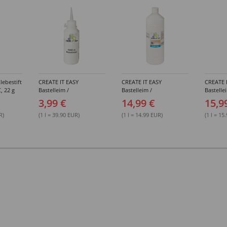
lebestift
CREATE IT EASY
CREATE IT EASY
CREATE 
, 22 g
Bastelleim /
Bastelleim /
Bastelle
Buchbinderleim, 100 ml
Buchbinderleim, 1000 ml
ohne Lö
3,99 €
14,99 €
15,9
1000 ml
R)
(1 l = 39.90 EUR)
(1 l = 14.99 EUR)
(1 l = 15