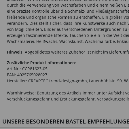
durch die Verwendung von Wachsfarben und einem heißen Eisen
eine präzise Kontrolle über die Schmelz- und Fließeigenschaft
fließende und organische Formen zu erschaffen. Ein großer Vort
verändern. Dies stellt sicher, dass Ihre Kunstwerke auch nach 
von Möglichkeiten, Bilder auf verschiedenen Untergründen zu e
erzeugen faszinierende Effekte. Tauchen Sie ein in die Welt de
Wachsmalerei, Heißwachs, Wachskunst, Wachsmalfarbe, Enkaust
Hinweis:
Abgebildetes weiteres Zubehör ist nicht im Lieferumf
Zusätzliche Produktinformationen:
Art.Nr.: CCR81623-05
EAN: 4025765028027
Hersteller: CREARTEC trend-design-gmbh, Lauenbühlstr. 59, 88
Warnhinweise: Benutzung des Artikels immer unter Aufsicht vo
Verschluckungsgefahr und Erstickungsgefahr. Verpackungsteile 
UNSERE BESONDEREN BASTEL-EMPFEHLUNGEN