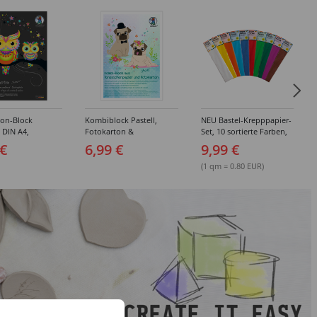
ton-Block
Kombiblock Pastell,
NEU Bastel-Krepppapier-
, DIN A4,
Fotokarton &
Set, 10 sortierte Farben,
 10 Blatt, 10
Tonzeichenpapier, 10 +
je 50x250cm
 €
6,99 €
9,99 €
e Farben
10 Blatt, 23 x 33 cm,
sortierte Farben
(1 qm = 0.80 EUR)