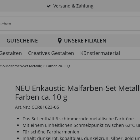
Versand & Zahlung
e Produktsuche im Header
GUTSCHEINE
UNSERE FILIALEN
 Gestalten
Creatives Gestalten
Künstlermaterial
ic-Malfarben-Set Metallic, 6 Farben ca. 10 g
NEU Enkaustic-Malfarben-Set Metalli
Farben ca. 10 g
Art.Nr.: CCR81623-05
Das Set enthält 6 schimmernde metallische Farbtöne
Mit einem Einheitlichen Schmelzpunkt zwischen 62°C u
Für schöne Farbharmonien
Inhalt: dunkelrot, kobaltblau, dunkelgrün, silber, gold u