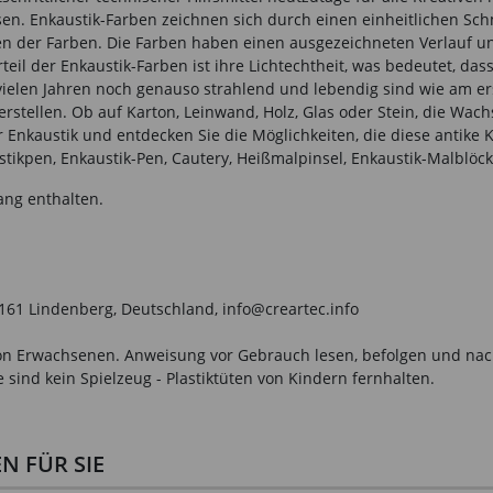
. Enkaustik-Farben zeichnen sich durch einen einheitlichen Schme
en der Farben. Die Farben haben einen ausgezeichneten Verlauf und
eil der Enkaustik-Farben ist ihre Lichtechtheit, was bedeutet, dass
vielen Jahren noch genauso strahlend und lebendig sind wie am erste
rstellen. Ob auf Karton, Leinwand, Holz, Glas oder Stein, die Wac
r Enkaustik und entdecken Sie die Möglichkeiten, die diese antike 
ikpen, Enkaustik-Pen, Cautery, Heißmalpinsel, Enkaustik-Malblöck
ang enthalten.
161 Lindenberg, Deutschland, info@creartec.info
n Erwachsenen. Anweisung vor Gebrauch lesen, befolgen und nachsc
sind kein Spielzeug - Plastiktüten von Kindern fernhalten.
 FÜR SIE