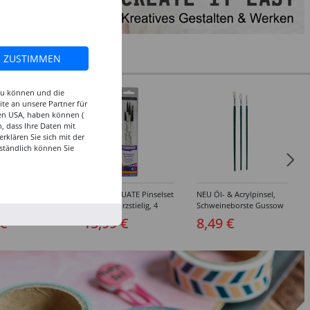
ZUSTIMMEN
 zu können und die
te an unsere Partner für
den USA, haben können (
, dass Ihre Daten mit
klären Sie sich mit der
ständlich können Sie
inselset Basics
NEU GRADUATE Pinselset
NEU Öl- & Acrylpinsel,
e, 4-teilig
"Detail“, kurzstielig, 4
Schweineborste Gussow
Synthetikpinsel
Flach, 3er Set, 4, 8, 10
 €
15,99 €
8,49 €