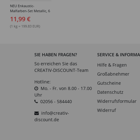
NEU Enkaustic-
Malfarben-Set Metallic, 6
Farben ca. 10 g
11,99 €
(1 kg = 199.83 EUR)
SIE HABEN FRAGEN?
SERVICE & INFORM
So erreichen Sie das
Hilfe & Fragen
CREATIV-DISCOUNT-Team
Großabnehmer
Hotline:
Gutscheine
Mo. - Fr. von 8.00 - 17.00
Datenschutz
Uhr
Widerrufsformular
02056 - 584440
Widerruf
info@creativ-
discount.de