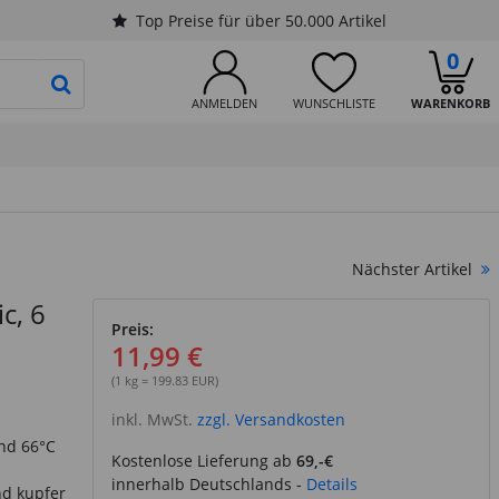
Top Preise für über 50.000 Artikel
0
PRODUKTSUCHE STARTEN
ANMELDEN
WUNSCHLISTE
WARENKORB
Nächster Artikel
c, 6
Preis:
11,99 €
(1 kg = 199.83 EUR)
inkl. MwSt.
zzgl. Versandkosten
nd 66°C
Kostenlose Lieferung ab
69,-€
innerhalb Deutschlands -
Details
nd kupfer