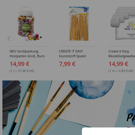
NEU Großpackung
CREATE IT EASY
Create It Easy
Holzperlen Groß, Bunt
Kunststoff-Spatel
Modelliergewebe
Sortiert, 400 ml Eimer
Sortiment, 14 Stück
Gipsbinden, 8cm 
14,99 €
7,99 €
14,99 €
3m lang, 6 Stück
(1 l = 37.48 EUR)
(1 m = 0.83 EUR)