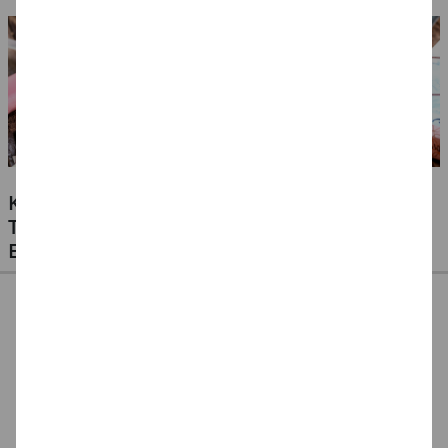
KLEBSTOFFE FÜR ALLE MATERIALIEN -
TESTEN SIE UNSERE PREISWERTEN
EIGENMARKEN
CREATIV DISCOUNT
CREATE IT EASY
CREATE IT EASY
Klebestift 10g, 1
Klebestift für
Klebestift für Kinder