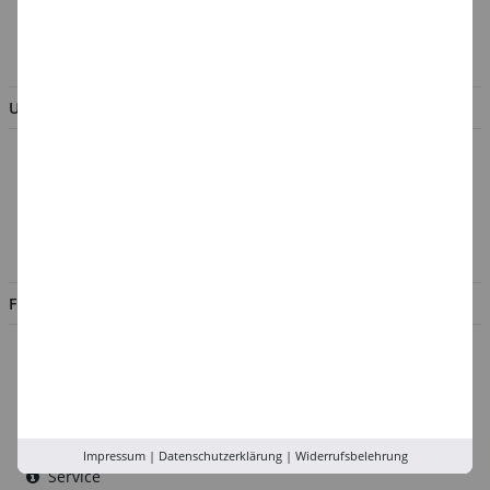
AGB & Kundeninformation
BESTELLUNG WIDERRUFEN
UNTERNEHMEN
Über uns
Kontakt
Impressum
Jobs
FILIALEN
Düsseldorf
Köln
Rhein-Ruhr
Versand-Zentrale
Impressum
|
Datenschutzerklärung
|
Widerrufsbelehrung
Service