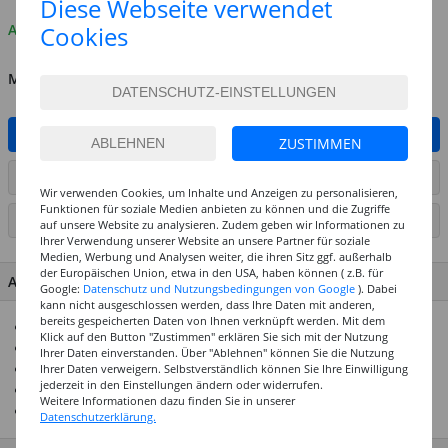
Diese Webseite verwendet
Auf Lager
Cookies
MENGE
IN DEN WARENKORB
ZUSTIMMEN
ARTIKEL AUF WUNSCHLISTE SETZEN
Wir verwenden Cookies, um Inhalte und Anzeigen zu personalisieren,
Funktionen für soziale Medien anbieten zu können und die Zugriffe
SEITE DRUCKEN
auf unsere Website zu analysieren. Zudem geben wir Informationen zu
Ihrer Verwendung unserer Website an unsere Partner für soziale
Medien, Werbung und Analysen weiter, die ihren Sitz ggf. außerhalb
der Europäischen Union, etwa in den USA, haben können ( z.B. für
ARTIKEL MERKMALE & DETAILS
Google:
Datenschutz und Nutzungsbedingungen von Google
). Dabei
kann nicht ausgeschlossen werden, dass Ihre Daten mit anderen,
bereits gespeicherten Daten von Ihnen verknüpft werden. Mit dem
Ideal zum Lochen von Papier und Pappe
Klick auf den Button "Zustimmen" erklären Sie sich mit der Nutzung
Loch-Ø 6 mm, Einschub 20 mm
Ihrer Daten einverstanden. Über "Ablehnen" können Sie die Nutzung
Zangenlänge ca. 12,5 cm
Ihrer Daten verweigern. Selbstverständlich können Sie Ihre Einwilligung
jederzeit in den Einstellungen ändern oder widerrufen.
Aus silberfarben, glänzendem Metall
Weitere Informationen dazu finden Sie in unserer
Beliebtes Bastel-Zubehör
Datenschutzerklärung.