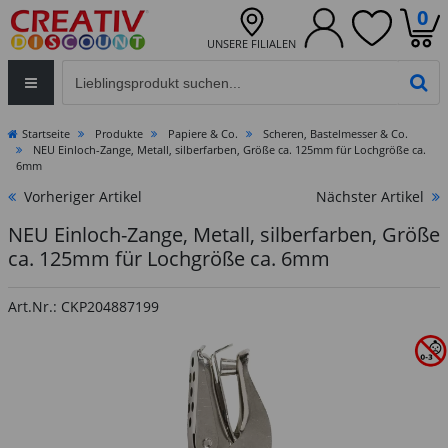
0
UNSERE FILIALEN
Eingabefeld für die Produktsuche im Header
PR
Startseite
Produkte
Papiere & Co.
Scheren, Bastelmesser & Co.
NEU Einloch-Zange, Metall, silberfarben, Größe ca. 125mm für Lochgröße ca.
6mm
Vorheriger Artikel
Nächster Artikel
NEU Einloch-Zange, Metall, silberfarben, Größe
ca. 125mm für Lochgröße ca. 6mm
Art.Nr.: CKP204887199