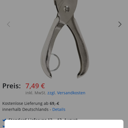
Preis:
7,49 €
inkl. MwSt.
zzgl. Versandkosten
Kostenlose Lieferung ab
69,-€
innerhalb Deutschlands -
Details
Standard-Lieferung
12. - 13. August
Premium
-Lieferung verfügbar