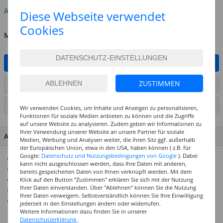
Auf Lager
Diese Webseite verwendet
Cookies
MENGE
IN DEN WARENKORB
ZUSTIMMEN
ARTIKEL AUF WUNSCHLISTE SETZEN
SEITE DRUCKEN
Wir verwenden Cookies, um Inhalte und Anzeigen zu personalisieren,
Funktionen für soziale Medien anbieten zu können und die Zugriffe
auf unsere Website zu analysieren. Zudem geben wir Informationen zu
Ihrer Verwendung unserer Website an unsere Partner für soziale
ARTIKEL MERKMALE & DETAILS
Medien, Werbung und Analysen weiter, die ihren Sitz ggf. außerhalb
der Europäischen Union, etwa in den USA, haben können ( z.B. für
Google:
Datenschutz und Nutzungsbedingungen von Google
). Dabei
Qualitätsfarbe auf Acrylharzbasis
kann nicht ausgeschlossen werden, dass Ihre Daten mit anderen,
Pastose Konsistenz, leicht zu dosieren und zu mischen
bereits gespeicherten Daten von Ihnen verknüpft werden. Mit dem
Trocknet seidenmatt auf
Klick auf den Button "Zustimmen" erklären Sie sich mit der Nutzung
Ihrer Daten einverstanden. Über "Ablehnen" können Sie die Nutzung
Alterungsbeständig und lichtecht
Ihrer Daten verweigern. Selbstverständlich können Sie Ihre Einwilligung
Für viele Untergründe geeignet, wie Leinwand, Papier, Gips,
jederzeit in den Einstellungen ändern oder widerrufen.
Pappe, Holz, Stein und Zement
Weitere Informationen dazu finden Sie in unserer
Datenschutzerklärung.