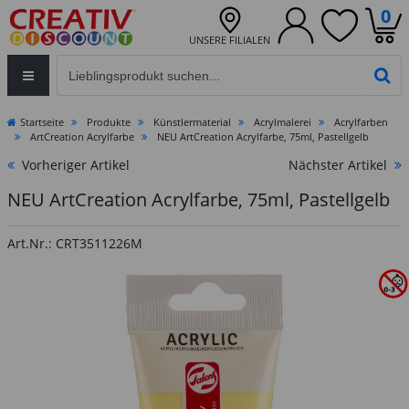
0
UNSERE FILIALEN
Eingabefeld für die Produktsuche im Header
PR
Startseite
Produkte
Künstlermaterial
Acrylmalerei
Acrylfarben
ArtCreation Acrylfarbe
NEU ArtCreation Acrylfarbe, 75ml, Pastellgelb
Vorheriger Artikel
Nächster Artikel
NEU ArtCreation Acrylfarbe, 75ml, Pastellgelb
Art.Nr.: CRT3511226M