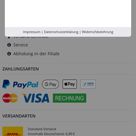
Düsseldorf
Köln
Rhein-Ruhr
Impressum
|
Datenschutzerklärung
|
Widerrufsbelehrung
Versand-Zentrale
Service
Abholung in der Filiale
ZAHLUNGSARTEN
VERSANDARTEN
Standard-Versand
Innerhalb Deutschland: 6,99 €