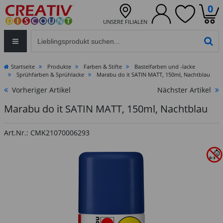
0
UNSERE FILIALEN
Eingabefeld für die Produktsuche im Header
PR
Startseite
Produkte
Farben & Stifte
Bastelfarben und -lacke
Sprühfarben & Sprühlacke
Marabu do it SATIN MATT, 150ml, Nachtblau
Vorheriger Artikel
Nächster Artikel
Marabu do it SATIN MATT, 150ml, Nachtblau
Art.Nr.: CMK21070006293