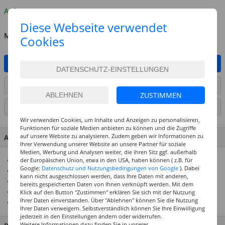
Auf Lager
Diese Webseite verwendet
MENGE
Cookies
IN DEN WARENKORB
ARTIKEL AUF WUNSCHLISTE SETZEN
ZUSTIMMEN
SEITE DRUCKEN
Wir verwenden Cookies, um Inhalte und Anzeigen zu personalisieren,
Funktionen für soziale Medien anbieten zu können und die Zugriffe
auf unsere Website zu analysieren. Zudem geben wir Informationen zu
ARTIKEL MERKMALE & DETAILS
Ihrer Verwendung unserer Website an unsere Partner für soziale
Medien, Werbung und Analysen weiter, die ihren Sitz ggf. außerhalb
150 ml Sprühdose
der Europäischen Union, etwa in den USA, haben können ( z.B. für
Google:
Datenschutz und Nutzungsbedingungen von Google
). Dabei
Seidenmattes Colorspray
kann nicht ausgeschlossen werden, dass Ihre Daten mit anderen,
Styroporfest
bereits gespeicherten Daten von Ihnen verknüpft werden. Mit dem
Wetterfest
Klick auf den Button "Zustimmen" erklären Sie sich mit der Nutzung
Ihrer Daten einverstanden. Über "Ablehnen" können Sie die Nutzung
Bitte im Freien anwenden
Ihrer Daten verweigern. Selbstverständlich können Sie Ihre Einwilligung
jederzeit in den Einstellungen ändern oder widerrufen.
Weitere Informationen dazu finden Sie in unserer