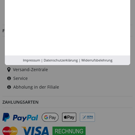
Impressum
Jobs
FILIALEN
Düsseldorf
Köln
Rhein-Ruhr
Impressum
|
Datenschutzerklärung
|
Widerrufsbelehrung
Versand-Zentrale
Service
Abholung in der Filiale
ZAHLUNGSARTEN