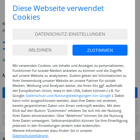
(1 l = 109.80 EUR)
Diese Webseite verwendet
inkl. MwSt.
zzgl. Versandkosten
Cookies
Kostenlose Lieferung ab
69,-€
innerhalb Deutschlands -
Details
Standard-Lieferung
11. - 12. August
Premium
-Lieferung verfügbar
ZUSTIMMEN
Auf Lager
Wir verwenden Cookies, um Inhalte und Anzeigen zu personalisieren,
Funktionen für soziale Medien anbieten zu können und die Zugriffe
MENGE
auf unsere Website zu analysieren. Zudem geben wir Informationen zu
Ihrer Verwendung unserer Website an unsere Partner für soziale
Medien, Werbung und Analysen weiter, die ihren Sitz ggf. außerhalb
der Europäischen Union, etwa in den USA, haben können ( z.B. für
IN DEN WARENKORB
Google:
Datenschutz und Nutzungsbedingungen von Google
). Dabei
kann nicht ausgeschlossen werden, dass Ihre Daten mit anderen,
bereits gespeicherten Daten von Ihnen verknüpft werden. Mit dem
ARTIKEL AUF WUNSCHLISTE SETZEN
Klick auf den Button "Zustimmen" erklären Sie sich mit der Nutzung
Ihrer Daten einverstanden. Über "Ablehnen" können Sie die Nutzung
SEITE DRUCKEN
Ihrer Daten verweigern. Selbstverständlich können Sie Ihre Einwilligung
jederzeit in den Einstellungen ändern oder widerrufen.
Weitere Informationen dazu finden Sie in unserer
Datenschutzerklärung.
ARTIKEL MERKMALE & DETAILS