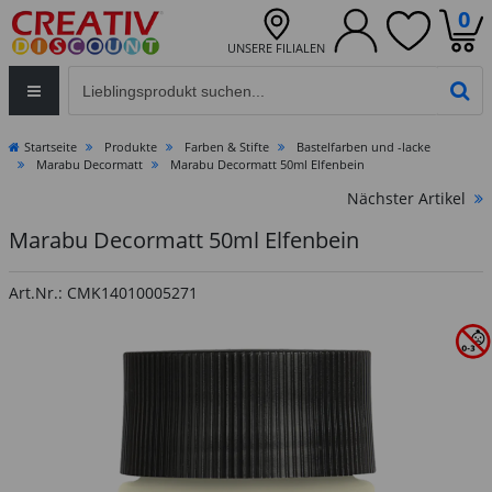
0
UNSERE FILIALEN
Eingabefeld für die Produktsuche im Header
PR
Startseite
Produkte
Farben & Stifte
Bastelfarben und -lacke
Marabu Decormatt
Marabu Decormatt 50ml Elfenbein
Nächster Artikel
Marabu Decormatt 50ml Elfenbein
Art.Nr.: CMK14010005271