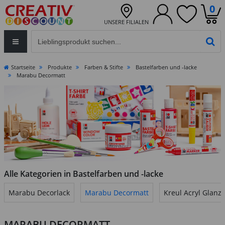
0
UNSERE FILIALEN
Eingabefeld für die Produktsuche im Header
PR
Startseite
Produkte
Farben & Stifte
Bastelfarben und -lacke
Marabu Decormatt
Alle Kategorien in Bastelfarben und -lacke
Marabu Decorlack
Marabu Decormatt
Kreul Acryl Glanz
MARABU DECORMATT