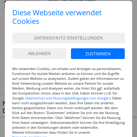
Art.Nr.: CMK140100390_Parent
Dieses Produkt gibt es in
Diese Webseite verwendet
27 Varianten
Cookies
Top-Preis-Leistungsverhältnis
Marabu Decormatt Acryl Start-Set,
6x15ml PREISHIT
ZUSTIMMEN
Auf Lager
16,99 €
Wir verwenden Cookies, um Inhalte und Anzeigen zu personalisieren,
(1 l = 188.78 EUR)
Funktionen für soziale Medien anbieten zu können und die Zugriffe
Art.Nr.: CMK1401000000087
auf unsere Website zu analysieren. Zudem geben wir Informationen zu
Ihrer Verwendung unserer Website an unsere Partner für soziale
Kostenlose Lieferung ab
69,- EUR
innerhalb
Medien, Werbung und Analysen weiter, die ihren Sitz ggf. außerhalb
Deutschlands -
Details
der Europäischen Union, etwa in den USA, haben können ( z.B. für
Google:
Datenschutz und Nutzungsbedingungen von Google
). Dabei
NOCH MEHR PASSENDE PRODUKTE ZU
kann nicht ausgeschlossen werden, dass Ihre Daten mit anderen,
bereits gespeicherten Daten von Ihnen verknüpft werden. Mit dem
DIESEN ARTIKELN
Klick auf den Button "Zustimmen" erklären Sie sich mit der Nutzung
Ihrer Daten einverstanden. Über "Ablehnen" können Sie die Nutzung
Ihrer Daten verweigern. Selbstverständlich können Sie Ihre Einwilligung
jederzeit in den Einstellungen ändern oder widerrufen.
Weitere Informationen dazu finden Sie in unserer