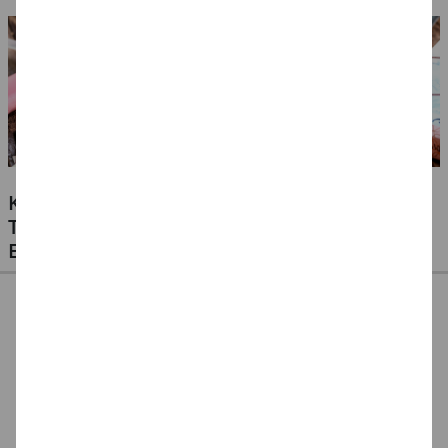
KLEBSTOFFE FÜR ALLE MATERIALIEN -
TESTEN SIE UNSERE PREISWERTEN
EIGENMARKEN
CREATIV DISCOUNT
CREATE IT EASY
CREATE IT EASY
Klebestift 10g, 1
Klebestift für
Klebestift für Kinder