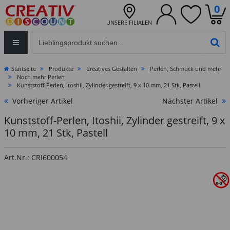
0
UNSERE FILIALEN
Eingabefeld für die Produktsuche im Header
PR
Startseite
Produkte
Creatives Gestalten
Perlen, Schmuck und mehr
Noch mehr Perlen
Kunststoff-Perlen, Itoshii, Zylinder gestreift, 9 x 10 mm, 21 Stk, Pastell
Vorheriger Artikel
Nächster Artikel
Kunststoff-Perlen, Itoshii, Zylinder gestreift, 9 x
10 mm, 21 Stk, Pastell
Art.Nr.: CRI600054