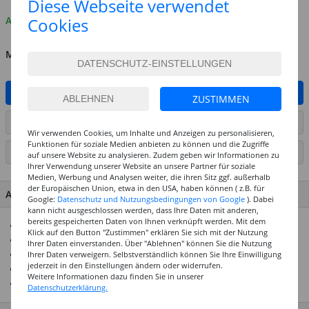
Diese Webseite verwendet
Auf Lager
Cookies
MENGE
IN DEN WARENKORB
ZUSTIMMEN
ARTIKEL AUF WUNSCHLISTE SETZEN
Wir verwenden Cookies, um Inhalte und Anzeigen zu personalisieren,
Funktionen für soziale Medien anbieten zu können und die Zugriffe
SEITE DRUCKEN
auf unsere Website zu analysieren. Zudem geben wir Informationen zu
Ihrer Verwendung unserer Website an unsere Partner für soziale
Medien, Werbung und Analysen weiter, die ihren Sitz ggf. außerhalb
der Europäischen Union, etwa in den USA, haben können ( z.B. für
ARTIKEL MERKMALE & DETAILS
Google:
Datenschutz und Nutzungsbedingungen von Google
). Dabei
kann nicht ausgeschlossen werden, dass Ihre Daten mit anderen,
bereits gespeicherten Daten von Ihnen verknüpft werden. Mit dem
Zylinder-Perlen aus Kunststoff
Klick auf den Button "Zustimmen" erklären Sie sich mit der Nutzung
Maße: ca. 9 x 10 mm, mit Bohrung
Ihrer Daten einverstanden. Über "Ablehnen" können Sie die Nutzung
Passend für Perlonfaden 0,4 - 1 mm
Ihrer Daten verweigern. Selbstverständlich können Sie Ihre Einwilligung
jederzeit in den Einstellungen ändern oder widerrufen.
Inhalt: 21 Stück
Weitere Informationen dazu finden Sie in unserer
Ideal für Armbänder, Ketten oder Schlüsselanhänger
Datenschutzerklärung.