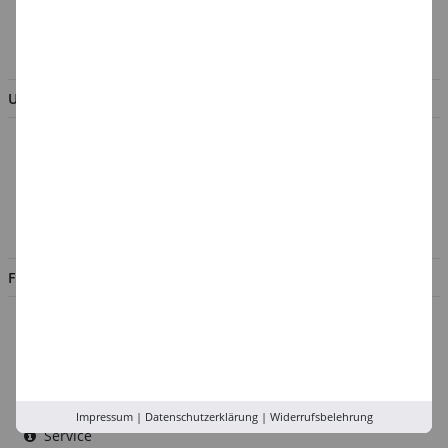
AGB & Kundeninformation
BESTELLUNG WIDERRUFEN
UNTERNEHMEN
Über uns
Kontakt
Impressum
Jobs
FILIALEN
Düsseldorf
Köln
Rhein-Ruhr
Versand-Zentrale
Impressum
|
Datenschutzerklärung
|
Widerrufsbelehrung
Service