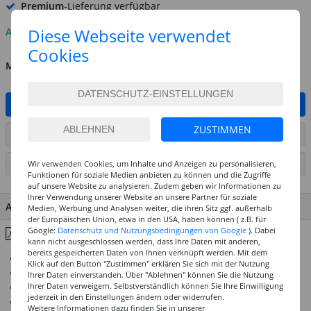
Premium
-Lieferung verfügbar
Diese Webseite verwendet
Auf Lager
Cookies
MENGE
IN DEN WARENKORB
ZUSTIMMEN
ARTIKEL AUF WUNSCHLISTE SETZEN
Wir verwenden Cookies, um Inhalte und Anzeigen zu personalisieren,
SEITE DRUCKEN
Funktionen für soziale Medien anbieten zu können und die Zugriffe
auf unsere Website zu analysieren. Zudem geben wir Informationen zu
Ihrer Verwendung unserer Website an unsere Partner für soziale
ARTIKEL MERKMALE & DETAILS
Medien, Werbung und Analysen weiter, die ihren Sitz ggf. außerhalb
der Europäischen Union, etwa in den USA, haben können ( z.B. für
Google:
Datenschutz und Nutzungsbedingungen von Google
). Dabei
Inhaltsstoffe & Hinweise
kann nicht ausgeschlossen werden, dass Ihre Daten mit anderen,
bereits gespeicherten Daten von Ihnen verknüpft werden. Mit dem
Für den Innen- und Außenbereich geeignet
Klick auf den Button "Zustimmen" erklären Sie sich mit der Nutzung
Hohe Farbintensität, brillante Leuchtkraft
Ihrer Daten einverstanden. Über "Ablehnen" können Sie die Nutzung
Ihrer Daten verweigern. Selbstverständlich können Sie Ihre Einwilligung
Gute Deckkraft, enthält lichtechte Pigmente
jederzeit in den Einstellungen ändern oder widerrufen.
Trocknet schnell und matt auf
Weitere Informationen dazu finden Sie in unserer