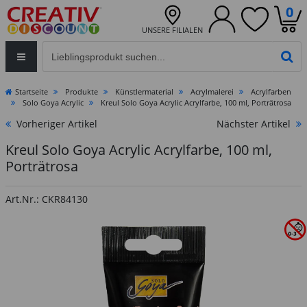
0
UNSERE FILIALEN
Eingabefeld für die Produktsuche im Header
PR
Startseite
Produkte
Künstlermaterial
Acrylmalerei
Acrylfarben
Solo Goya Acrylic
Kreul Solo Goya Acrylic Acrylfarbe, 100 ml, Porträtrosa
Vorheriger Artikel
Nächster Artikel
Kreul Solo Goya Acrylic Acrylfarbe, 100 ml,
Porträtrosa
Art.Nr.: CKR84130