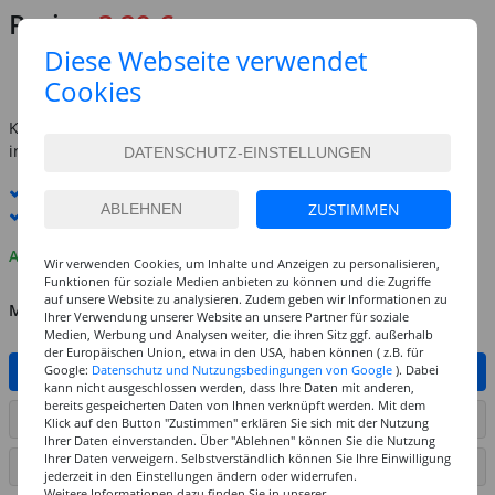
Preis:
3,29 €
(1 l = 43.87 EUR)
Diese Webseite verwendet
Cookies
inkl. MwSt.
zzgl. Versandkosten
Kostenlose Lieferung ab
69,-€
innerhalb Deutschlands -
Details
Standard-Lieferung
12. - 13. August
ZUSTIMMEN
Premium
-Lieferung verfügbar
Auf Lager
Wir verwenden Cookies, um Inhalte und Anzeigen zu personalisieren,
Funktionen für soziale Medien anbieten zu können und die Zugriffe
auf unsere Website zu analysieren. Zudem geben wir Informationen zu
MENGE
Ihrer Verwendung unserer Website an unsere Partner für soziale
Medien, Werbung und Analysen weiter, die ihren Sitz ggf. außerhalb
der Europäischen Union, etwa in den USA, haben können ( z.B. für
Google:
Datenschutz und Nutzungsbedingungen von Google
). Dabei
IN DEN WARENKORB
kann nicht ausgeschlossen werden, dass Ihre Daten mit anderen,
bereits gespeicherten Daten von Ihnen verknüpft werden. Mit dem
ARTIKEL AUF WUNSCHLISTE SETZEN
Klick auf den Button "Zustimmen" erklären Sie sich mit der Nutzung
Ihrer Daten einverstanden. Über "Ablehnen" können Sie die Nutzung
Ihrer Daten verweigern. Selbstverständlich können Sie Ihre Einwilligung
SEITE DRUCKEN
jederzeit in den Einstellungen ändern oder widerrufen.
Weitere Informationen dazu finden Sie in unserer