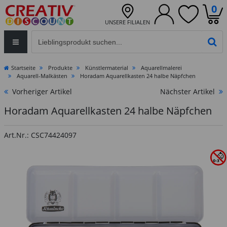
0
UNSERE FILIALEN
Eingabefeld für die Produktsuche im Header
PR
Startseite
Produkte
Künstlermaterial
Aquarellmalerei
Aquarell-Malkästen
Horadam Aquarellkasten 24 halbe Näpfchen
Vorheriger Artikel
Nächster Artikel
Horadam Aquarellkasten 24 halbe Näpfchen
Art.Nr.: CSC74424097