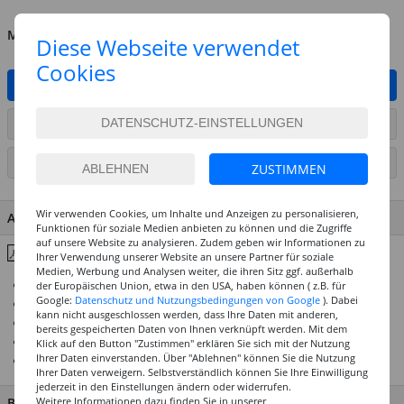
MENGE
Diese Webseite verwendet
Cookies
IN DEN WARENKORB
ARTIKEL AUF WUNSCHLISTE SETZEN
SEITE DRUCKEN
ZUSTIMMEN
Wir verwenden Cookies, um Inhalte und Anzeigen zu personalisieren,
ARTIKEL MERKMALE & DETAILS
Funktionen für soziale Medien anbieten zu können und die Zugriffe
auf unsere Website zu analysieren. Zudem geben wir Informationen zu
Inhaltsstoffe & Hinweise
Ihrer Verwendung unserer Website an unsere Partner für soziale
Medien, Werbung und Analysen weiter, die ihren Sitz ggf. außerhalb
24 brillante, farbstarke Farbtöne
der Europäischen Union, etwa in den USA, haben können ( z.B. für
Google:
Datenschutz und Nutzungsbedingungen von Google
). Dabei
Halbe Näpfchen in einem hochwertigen Metallkasten
kann nicht ausgeschlossen werden, dass Ihre Daten mit anderen,
Gleiche Rezeptur für Näpfchen- und Tubenfarbe
bereits gespeicherten Daten von Ihnen verknüpft werden. Mit dem
Nach Trocknung leicht anlösbar
Klick auf den Button "Zustimmen" erklären Sie sich mit der Nutzung
Ihrer Daten einverstanden. Über "Ablehnen" können Sie die Nutzung
Qualitätssortiment "Made in Germany"
Ihrer Daten verweigern. Selbstverständlich können Sie Ihre Einwilligung
jederzeit in den Einstellungen ändern oder widerrufen.
BESCHREIBUNG
Weitere Informationen dazu finden Sie in unserer