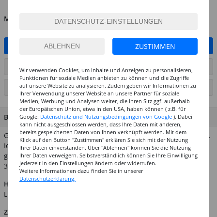
MENGE
ZUSTIMMEN
IN DEN WARENKORB
ARTIKEL AUF WUNSCHLISTE SETZEN
Wir verwenden Cookies, um Inhalte und Anzeigen zu personalisieren,
Funktionen für soziale Medien anbieten zu können und die Zugriffe
auf unsere Website zu analysieren. Zudem geben wir Informationen zu
SEITE DRUCKEN
Ihrer Verwendung unserer Website an unsere Partner für soziale
Medien, Werbung und Analysen weiter, die ihren Sitz ggf. außerhalb
der Europäischen Union, etwa in den USA, haben können ( z.B. für
BESCHREIBUNG
Google:
Datenschutz und Nutzungsbedingungen von Google
). Dabei
kann nicht ausgeschlossen werden, dass Ihre Daten mit anderen,
bereits gespeicherten Daten von Ihnen verknüpft werden. Mit dem
Gestalten Sie dieses traditionelle Spielzeug doch einmal selber.
Klick auf den Button "Zustimmen" erklären Sie sich mit der Nutzung
Ideal für Einrichtungen! Die Kreisel werden vormontiert
Ihrer Daten einverstanden. Über "Ablehnen" können Sie die Nutzung
geliefert und müssen nur noch bemalt werden! Größe:
Ihrer Daten verweigern. Selbstverständlich können Sie Ihre Einwilligung
jederzeit in den Einstellungen ändern oder widerrufen.
35x38mm, Beutelinhalt: 1 Stück
Weitere Informationen dazu finden Sie in unserer
Datenschutzerklärung.
Hinweis:
Abgebildetes weiteres Zubehör ist nicht im
Lieferumfang enthalten.
Zusätzliche Produktinformationen: