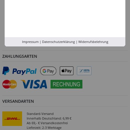
Köln
Rhein-Ruhr
Versand-Zentrale
Service
Abholung in der Filiale
Impressum
|
Datenschutzerklärung
|
Widerrufsbelehrung
ZAHLUNGSARTEN
VERSANDARTEN
Standard-Versand
Innerhalb Deutschland: 6,99 €
Ab 69,- € Versandkostenfrei
Lieferzeit: 2-3 Werktage