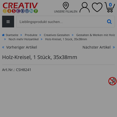
0
UNSERE FILIALEN
Eingabefeld für die Produktsuche im Header
PR
Startseite
Produkte
Creatives Gestalten
Gestalten & Werken mit Holz
Noch mehr Holzartikel
Holz-Kreisel, 1 Stück, 35x38mm
Vorheriger Artikel
Nächster Artikel
Holz-Kreisel, 1 Stück, 35x38mm
Art.Nr.: CSH8241