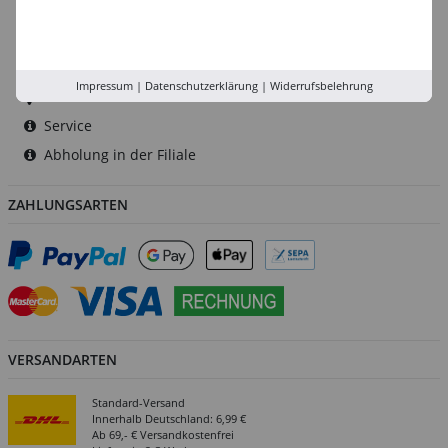
Düsseldorf
Köln
Rhein-Ruhr
Impressum
|
Datenschutzerklärung
|
Widerrufsbelehrung
Versand-Zentrale
Service
Abholung in der Filiale
ZAHLUNGSARTEN
VERSANDARTEN
Standard-Versand
Innerhalb Deutschland: 6,99 €
Ab 69,- € Versandkostenfrei