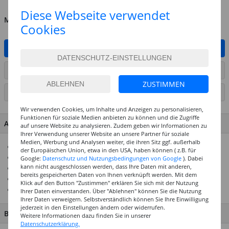
Diese Webseite verwendet
MENGE
Cookies
IN DEN WARENKORB
ARTIKEL AUF WUNSCHLISTE SETZEN
ZUSTIMMEN
SEITE DRUCKEN
Wir verwenden Cookies, um Inhalte und Anzeigen zu personalisieren,
Funktionen für soziale Medien anbieten zu können und die Zugriffe
ARTIKEL MERKMALE & DETAILS
auf unsere Website zu analysieren. Zudem geben wir Informationen zu
Ihrer Verwendung unserer Website an unsere Partner für soziale
Medien, Werbung und Analysen weiter, die ihren Sitz ggf. außerhalb
Ideal für individuelle Bastelideen
der Europäischen Union, etwa in den USA, haben können ( z.B. für
Liebevoll und detailreich gestaltete 3D - Figur
Google:
Datenschutz und Nutzungsbedingungen von Google
). Dabei
kann nicht ausgeschlossen werden, dass Ihre Daten mit anderen,
Material: Polyresin
bereits gespeicherten Daten von Ihnen verknüpft werden. Mit dem
Größe: ca. 6 x 5 cm
Klick auf den Button "Zustimmen" erklären Sie sich mit der Nutzung
Ideal für Torten, Tischdeko, Geschenke, Gutscheine
Ihrer Daten einverstanden. Über "Ablehnen" können Sie die Nutzung
Ihrer Daten verweigern. Selbstverständlich können Sie Ihre Einwilligung
jederzeit in den Einstellungen ändern oder widerrufen.
BESCHREIBUNG
Weitere Informationen dazu finden Sie in unserer
Datenschutzerklärung.