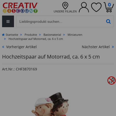
0
UNSERE FILIALEN
Eingabefeld für die Produktsuche im Header
PR
Startseite
Produkte
Basismaterial
Miniaturen
Hochzeitspaar auf Motorrad, ca. 6 x 5 cm
Vorheriger Artikel
Nächster Artikel
Hochzeitspaar auf Motorrad, ca. 6 x 5 cm
Art.Nr.: CHF3870169