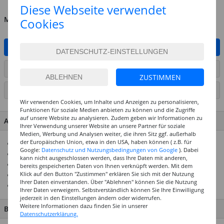
Diese Webseite verwendet
MENGE
Cookies
IN DEN WARENKORB
ARTIKEL AUF WUNSCHLISTE SETZEN
ZUSTIMMEN
SEITE DRUCKEN
Wir verwenden Cookies, um Inhalte und Anzeigen zu personalisieren,
Funktionen für soziale Medien anbieten zu können und die Zugriffe
auf unsere Website zu analysieren. Zudem geben wir Informationen zu
ARTIKEL MERKMALE & DETAILS
Ihrer Verwendung unserer Website an unsere Partner für soziale
Medien, Werbung und Analysen weiter, die ihren Sitz ggf. außerhalb
der Europäischen Union, etwa in den USA, haben können ( z.B. für
Ideal für Mini Gardening
Google:
Datenschutz und Nutzungsbedingungen von Google
). Dabei
Für viele Bastelarbeiten geeignet
kann nicht ausgeschlossen werden, dass Ihre Daten mit anderen,
Mit anderen Materialien kombinier- und verklebbar
bereits gespeicherten Daten von Ihnen verknüpft werden. Mit dem
Klick auf den Button "Zustimmen" erklären Sie sich mit der Nutzung
Geeignet für Tisch- und Geschenkdekorationen
Ihrer Daten einverstanden. Über "Ablehnen" können Sie die Nutzung
Top Preisleistungs-Verhältnis
Ihrer Daten verweigern. Selbstverständlich können Sie Ihre Einwilligung
jederzeit in den Einstellungen ändern oder widerrufen.
Weitere Informationen dazu finden Sie in unserer
BESCHREIBUNG
Datenschutzerklärung.