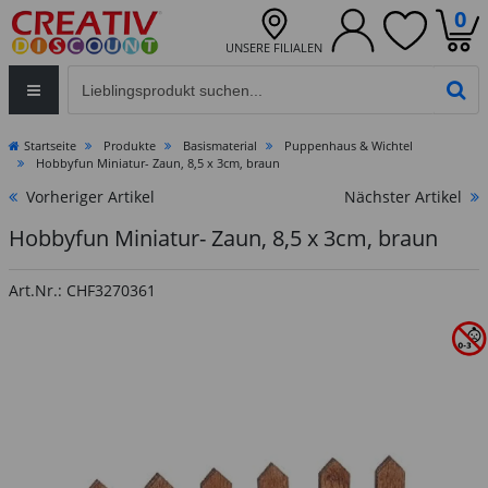
0
UNSERE FILIALEN
Eingabefeld für die Produktsuche im Header
PR
Startseite
Produkte
Basismaterial
Puppenhaus & Wichtel
Hobbyfun Miniatur- Zaun, 8,5 x 3cm, braun
Vorheriger Artikel
Nächster Artikel
Hobbyfun Miniatur- Zaun, 8,5 x 3cm, braun
Art.Nr.: CHF3270361