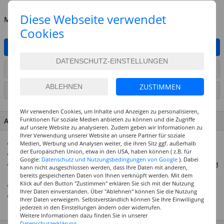
Diese Webseite verwendet
MENGE
Cookies
IN DEN WARENKORB
ARTIKEL AUF WUNSCHLISTE SETZEN
ZUSTIMMEN
SEITE DRUCKEN
Wir verwenden Cookies, um Inhalte und Anzeigen zu personalisieren,
Funktionen für soziale Medien anbieten zu können und die Zugriffe
ARTIKEL MERKMALE & DETAILS
auf unsere Website zu analysieren. Zudem geben wir Informationen zu
Ihrer Verwendung unserer Website an unsere Partner für soziale
Ca. 4 cm
Medien, Werbung und Analysen weiter, die ihren Sitz ggf. außerhalb
der Europäischen Union, etwa in den USA, haben können ( z.B. für
In Stein-Optik
Google:
Datenschutz und Nutzungsbedingungen von Google
). Dabei
Ideal für 3-D Gutscheine, Tischdekorationen, Modellbau und
kann nicht ausgeschlossen werden, dass Ihre Daten mit anderen,
vieles mehr
bereits gespeicherten Daten von Ihnen verknüpft werden. Mit dem
Klick auf den Button "Zustimmen" erklären Sie sich mit der Nutzung
Aus Polyresin hergestellt
Ihrer Daten einverstanden. Über "Ablehnen" können Sie die Nutzung
Liebevoll und detailreich gestaltete Miniaturen für viele
Ihrer Daten verweigern. Selbstverständlich können Sie Ihre Einwilligung
Gelegenheiten
jederzeit in den Einstellungen ändern oder widerrufen.
Weitere Informationen dazu finden Sie in unserer
Datenschutzerklärung.