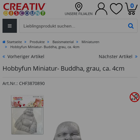
0
UNSERE FILIALEN
Eingabefeld für die Produktsuche im Header
PR
Startseite
Produkte
Basismaterial
Miniaturen
Hobbyfun Miniatur- Buddha, grau, ca. 4cm
Vorheriger Artikel
Nächster Artikel
Hobbyfun Miniatur- Buddha, grau, ca. 4cm
Art.Nr.: CHF3870890