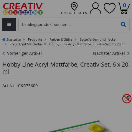
0
UNSERE FILIALEN
Eingabefeld für die Produktsuche im Header
PR
Startseite
Produkte
Farben & Stifte
Bastelfarben und -lacke
Kreul Acryl Mattfarbe
Hobby-Line Acryl-Mattfarbe, Creativ-Set, 6 x 20 ml
Vorheriger Artikel
Nächster Artikel
Hobby-Line Acryl-Mattfarbe, Creativ-Set, 6 x 20
ml
Art.Nr.: CKR75600