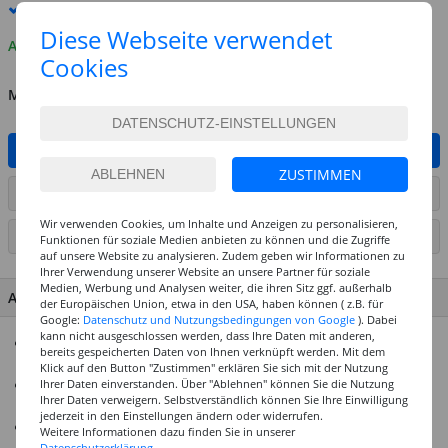
Premium
-Lieferung verfügbar
Diese Webseite verwendet
Auf Lager
Cookies
MENGE
IN DEN WARENKORB
ZUSTIMMEN
ARTIKEL AUF WUNSCHLISTE SETZEN
Wir verwenden Cookies, um Inhalte und Anzeigen zu personalisieren,
SEITE DRUCKEN
Funktionen für soziale Medien anbieten zu können und die Zugriffe
auf unsere Website zu analysieren. Zudem geben wir Informationen zu
Ihrer Verwendung unserer Website an unsere Partner für soziale
Medien, Werbung und Analysen weiter, die ihren Sitz ggf. außerhalb
ARTIKEL MERKMALE & DETAILS
der Europäischen Union, etwa in den USA, haben können ( z.B. für
Google:
Datenschutz und Nutzungsbedingungen von Google
). Dabei
kann nicht ausgeschlossen werden, dass Ihre Daten mit anderen,
Klassisch-matte Acrylfarbe auf Wasserbasis, cremig-
bereits gespeicherten Daten von Ihnen verknüpft werden. Mit dem
deckend, schnelltrocknend und lichtecht
Klick auf den Button "Zustimmen" erklären Sie sich mit der Nutzung
Ihrer Daten einverstanden. Über "Ablehnen" können Sie die Nutzung
Wasserfest, wetterfest und speichelecht, nach dem
Ihrer Daten verweigern. Selbstverständlich können Sie Ihre Einwilligung
Trocknen sind die Farben überlackierbar
jederzeit in den Einstellungen ändern oder widerrufen.
Zum Bemalen von Holz, Papier, Karton, Styropor, Stein,
Weitere Informationen dazu finden Sie in unserer
Datenschutzerklärung.