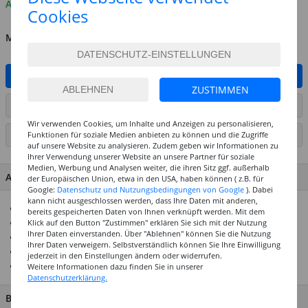
Auf Lager
Cookies
MENGE
IN DEN WARENKORB
ZUSTIMMEN
ARTIKEL AUF WUNSCHLISTE SETZEN
Wir verwenden Cookies, um Inhalte und Anzeigen zu personalisieren,
Funktionen für soziale Medien anbieten zu können und die Zugriffe
SEITE DRUCKEN
auf unsere Website zu analysieren. Zudem geben wir Informationen zu
Ihrer Verwendung unserer Website an unsere Partner für soziale
Medien, Werbung und Analysen weiter, die ihren Sitz ggf. außerhalb
ARTIKEL MERKMALE & DETAILS
der Europäischen Union, etwa in den USA, haben können ( z.B. für
Google:
Datenschutz und Nutzungsbedingungen von Google
). Dabei
kann nicht ausgeschlossen werden, dass Ihre Daten mit anderen,
Scoubidou-Bänder zum Binden, Knoten und Gestalten
bereits gespeicherten Daten von Ihnen verknüpft werden. Mit dem
Stärke: 1,8 mm
Klick auf den Button "Zustimmen" erklären Sie sich mit der Nutzung
Ihrer Daten einverstanden. Über "Ablehnen" können Sie die Nutzung
Länge: 100 cm
Ihrer Daten verweigern. Selbstverständlich können Sie Ihre Einwilligung
Top-Preis-Leistungsverhältnis
jederzeit in den Einstellungen ändern oder widerrufen.
Ideal für tolle Bastelideen
Weitere Informationen dazu finden Sie in unserer
Datenschutzerklärung.
BESCHREIBUNG