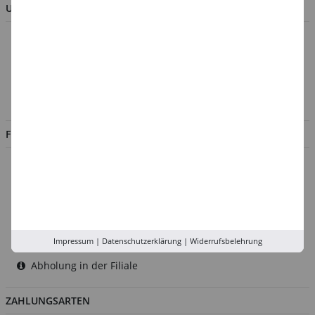
UNTERNEHMEN
Über uns
Kontakt
Impressum
Jobs
FILIALEN
Düsseldorf
Köln
Rhein-Ruhr
Versand-Zentrale
Impressum
|
Datenschutzerklärung
|
Widerrufsbelehrung
Service
Abholung in der Filiale
ZAHLUNGSARTEN