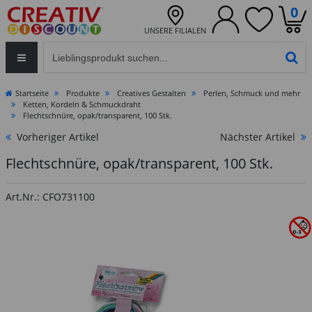
0
UNSERE FILIALEN
Eingabefeld für die Produktsuche im Header
PR
Startseite
Produkte
Creatives Gestalten
Perlen, Schmuck und mehr
Ketten, Kordeln & Schmuckdraht
Flechtschnüre, opak/transparent, 100 Stk.
Vorheriger Artikel
Nächster Artikel
Flechtschnüre, opak/transparent, 100 Stk.
Art.Nr.: CFO731100