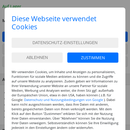
Auf Lager
Diese Webseite verwendet
MENGE
Cookies
IN DEN WARENKORB
ARTIKEL AUF WUNSCHLISTE SETZEN
ZUSTIMMEN
SEITE DRUCKEN
Wir verwenden Cookies, um Inhalte und Anzeigen zu personalisieren,
Funktionen für soziale Medien anbieten zu können und die Zugriffe
ARTIKEL MERKMALE & DETAILS
auf unsere Website zu analysieren. Zudem geben wir Informationen zu
Ihrer Verwendung unserer Website an unsere Partner für soziale
Medien, Werbung und Analysen weiter, die ihren Sitz ggf. außerhalb
Für spezielle Anwendungen
der Europäischen Union, etwa in den USA, haben können ( z.B. für
Leicht zu mischen mit Fimo soft / professional
Google:
Datenschutz und Nutzungsbedingungen von Google
). Dabei
kann nicht ausgeschlossen werden, dass Ihre Daten mit anderen,
Ofenhärtende Modelliermasse
bereits gespeicherten Daten von Ihnen verknüpft werden. Mit dem
30 Min bei 110°C im Ofen aushärten
Klick auf den Button "Zustimmen" erklären Sie sich mit der Nutzung
Mit Fimo Professional & Fimo Kids mischbar
Ihrer Daten einverstanden. Über "Ablehnen" können Sie die Nutzung
Ihrer Daten verweigern. Selbstverständlich können Sie Ihre Einwilligung
jederzeit in den Einstellungen ändern oder widerrufen.