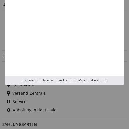
UNTERNEHMEN
Über uns
Kontakt
Impressum
Jobs
FILIALEN
Düsseldorf
Köln
Impressum
|
Datenschutzerklärung
|
Widerrufsbelehrung
Rhein-Ruhr
Versand-Zentrale
Service
Abholung in der Filiale
ZAHLUNGSARTEN