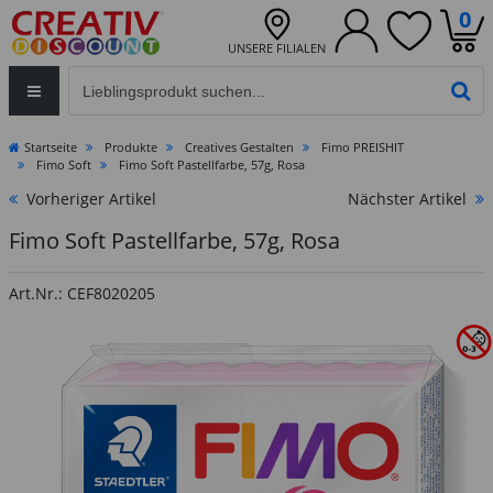
0
UNSERE FILIALEN
Eingabefeld für die Produktsuche im Header
PR
Startseite
Produkte
Creatives Gestalten
Fimo PREISHIT
Fimo Soft
Fimo Soft Pastellfarbe, 57g, Rosa
Vorheriger Artikel
Nächster Artikel
Fimo Soft Pastellfarbe, 57g, Rosa
Art.Nr.: CEF8020205