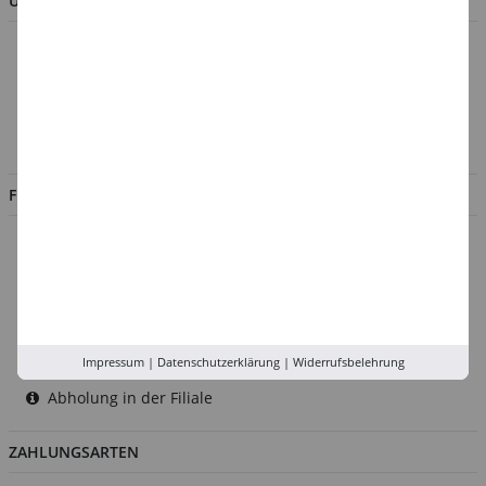
UNTERNEHMEN
Über uns
Kontakt
Impressum
Jobs
FILIALEN
Düsseldorf
Köln
Rhein-Ruhr
Versand-Zentrale
Impressum
|
Datenschutzerklärung
|
Widerrufsbelehrung
Service
Abholung in der Filiale
ZAHLUNGSARTEN