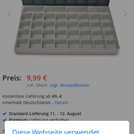
Preis:
9,99 €
inkl. MwSt.
zzgl. Versandkosten
Kostenlose Lieferung ab
69,-€
innerhalb Deutschlands -
Details
Standard-Lieferung
11. - 12. August
Premium
-Lieferung verfügbar
Diese Webseite verwendet
Auf Lager