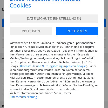
Cookies
MENGE
IN DEN WARENKORB
ZUSTIMMEN
ARTIKEL AUF WUNSCHLISTE SETZEN
Wir verwenden Cookies, um Inhalte und Anzeigen zu personalisieren,
SEITE DRUCKEN
Funktionen für soziale Medien anbieten zu können und die Zugriffe
auf unsere Website zu analysieren. Zudem geben wir Informationen zu
Ihrer Verwendung unserer Website an unsere Partner für soziale
ARTIKEL MERKMALE & DETAILS
Medien, Werbung und Analysen weiter, die ihren Sitz ggf. außerhalb
der Europäischen Union, etwa in den USA, haben können ( z.B. für
Google:
Datenschutz und Nutzungsbedingungen von Google
). Dabei
Farbpalette aus stabilem Kunststoff
kann nicht ausgeschlossen werden, dass Ihre Daten mit anderen,
bereits gespeicherten Daten von Ihnen verknüpft werden. Mit dem
Mit dicht verschließbarem Deckel für den sicheren
Klick auf den Button "Zustimmen" erklären Sie sich mit der Nutzung
Transport Ihrer Farben
Ihrer Daten einverstanden. Über "Ablehnen" können Sie die Nutzung
32 kleine & 4 große Fächer
Ihrer Daten verweigern. Selbstverständlich können Sie Ihre Einwilligung
Größe: 16 x 28,5 cm
jederzeit in den Einstellungen ändern oder widerrufen.
Weitere Informationen dazu finden Sie in unserer
Weltweit bei Künstlern beliebt
Datenschutzerklärung.
BESCHREIBUNG