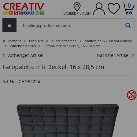
0
UNSERE FILIALEN
Eingabefeld für die Produktsuche im Header
PR
Startseite
Produkte
Künstlermaterial
Staffeleien & Zubehör Malerei
Zubehör Malerei
Farbpalette mit Deckel, 16 x 28,5 cm
Vorheriger Artikel
Nächster Artikel
Farbpalette mit Deckel, 16 x 28,5 cm
Art.Nr.: CHO52224