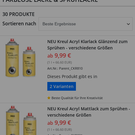
30 PRODUKTE
abschicken
Sortieren nach
NEU Kreul Acryl Klarlack Glänzend zum
Sprühen - verschiedene Größen
9,99 €
ab
(1 l = 66.60 EUR)
Art.Nr.: Parent_CKR810
Dieses Produkt gibt es in
2 Varianten
Beste Qualität für Ihre Kreativität
NEU Kreul Acryl Mattlack zum Sprühen -
verschiedene Größen
9,99 €
ab
(1 l = 66.60 EUR)