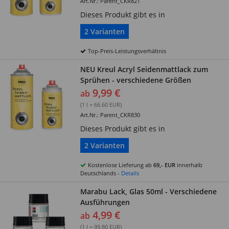
Art.Nr.: Parent_CKR821
Dieses Produkt gibt es in
2 Varianten
Top-Preis-Leistungsverhältnis
NEU Kreul Acryl Seidenmattlack zum
Sprühen - verschiedene Größen
9,99 €
ab
(1 l = 66.60 EUR)
Art.Nr.: Parent_CKR830
Dieses Produkt gibt es in
2 Varianten
Kostenlose Lieferung ab
69,- EUR
innerhalb
Deutschlands -
Details
Marabu Lack, Glas 50ml - Verschiedene
Ausführungen
4,99 €
ab
(1 l = 99.80 EUR)