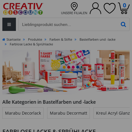
0
UNSERE FILIALEN
Eingabefeld für die Produktsuche im Header
PR
Startseite
Produkte
Farben & Stifte
Bastelfarben und -lacke
Farblose Lacke & Sprühlacke
Alle Kategorien in Bastelfarben und -lacke
Marabu Decorlack
Marabu Decormatt
Kreul Acryl Glanz
FARBLOSE LACKE & SPRÜHLACKE