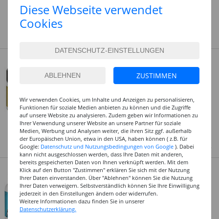
18,99 €
Diese Webseite verwendet
Cookies
(1 l = 37.98 EUR)
Art.Nr.: CMK11350075000
Kennen Sie schon unsere Eigenmarke
PAINT IT EASY
Kreul Hobby Line Acryl-Lack, 50 ml -
Verschiedene Ausführungen
ZUSTIMMEN
4,99 €
ab
(1 l = 99.80 EUR)
Wir verwenden Cookies, um Inhalte und Anzeigen zu personalisieren,
Art.Nr.: CKR7940_Parent
Funktionen für soziale Medien anbieten zu können und die Zugriffe
Dieses Produkt gibt es in
auf unsere Website zu analysieren. Zudem geben wir Informationen zu
Ihrer Verwendung unserer Website an unsere Partner für soziale
6 Varianten
Medien, Werbung und Analysen weiter, die ihren Sitz ggf. außerhalb
der Europäischen Union, etwa in den USA, haben können ( z.B. für
Google:
Datenschutz und Nutzungsbedingungen von Google
). Dabei
Kennen Sie schon unsere Eigenmarke
CREATE IT EASY
kann nicht ausgeschlossen werden, dass Ihre Daten mit anderen,
bereits gespeicherten Daten von Ihnen verknüpft werden. Mit dem
Kreul Hobby Line Acryl-Lack, 275 ml -
Klick auf den Button "Zustimmen" erklären Sie sich mit der Nutzung
Verschiedene Ausführungen
Ihrer Daten einverstanden. Über "Ablehnen" können Sie die Nutzung
Ihrer Daten verweigern. Selbstverständlich können Sie Ihre Einwilligung
16,99 €
ab
jederzeit in den Einstellungen ändern oder widerrufen.
(1 l = 61.78 EUR)
Weitere Informationen dazu finden Sie in unserer
Datenschutzerklärung.
Art.Nr.: CKR7941_Parent