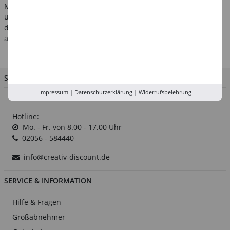
Malen und Basteln! Das Sortiment wird abgerundet mit
unserem Bücher-Shop. Zu jeder Kreativtechnik haben wir hier
das richtige Buch für Sie - von Bastelbüchern bis hin zu
anspruchsvollen Anleitungen für Künstlertechniken.
SIE HABEN FRAGEN?
Impressum
|
Datenschutzerklärung
|
Widerrufsbelehrung
So erreichen Sie das CREATIV-DISCOUNT-Team
Hotline:
Mo. - Fr. von 8.00 - 17.00 Uhr
02056 - 584440
info@creativ-discount.de
SERVICE & INFORMATION
Hilfe & Fragen
Großabnehmer