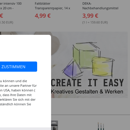
ter intensiv 100
Faltblätter
DEKA-
 x 20 cm -
Transparentpapier, 14 x
Nachbehandlungsmittel
edene Farben
14 cm, 42g/qm, 100 Blatt,
Nr.111, 25 ml Glas
 €
4,99 €
3,99 €
Schwarz
1.50 EUR)
(1 l = 159.60 EUR)
ZUSTIMMEN
 zu können und die
te an unsere Partner für
den USA, haben können (
, dass Ihre Daten mit
klären Sie sich mit der
ständlich können Sie