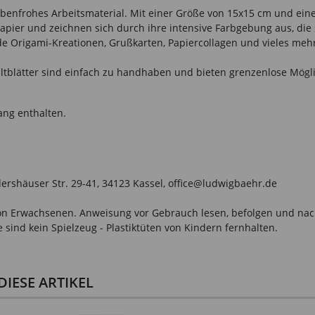
 farbenfrohes Arbeitsmaterial. Mit einer Größe von 15x15 cm und ei
papier und zeichnen sich durch ihre intensive Farbgebung aus, die 
e Origami-Kreationen, Grußkarten, Papiercollagen und vieles mehr
Faltblätter sind einfach zu handhaben und bieten grenzenlose Mögli
ang enthalten.
ershäuser Str. 29-41, 34123 Kassel, office@ludwigbaehr.de
n Erwachsenen. Anweisung vor Gebrauch lesen, befolgen und nachsc
sind kein Spielzeug - Plastiktüten von Kindern fernhalten.
IESE ARTIKEL