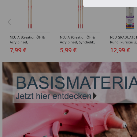
NEU ArtCreation Öl- &
NEU ArtCreation Öl- &
NEU GRADUATE P
Acrylpinsel,
Acrylpinsel, Synthetik,
Rund, kurzstielig
Schweineborste Rund,
langer Stiel, 3
Synthetikpinsel
7,99 €
5,99 €
12,99 €
3er Set, No. 2, 6, 10
Flachpinsel, 4, 8, 16