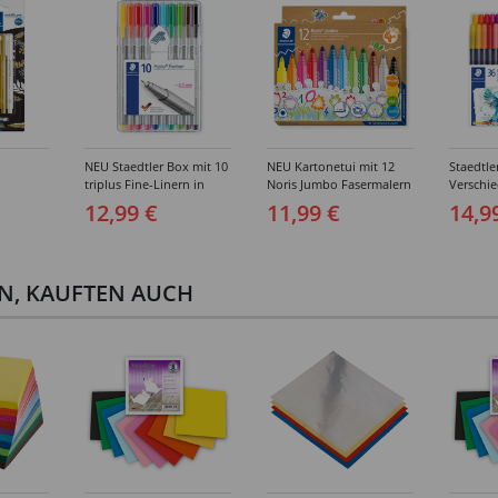
NEU Staedtler Box mit 10
NEU Kartonetui mit 12
Staedtle
triplus Fine-Linern in
Noris Jumbo Fasermalern
Verschie
s
sortierten Farben
in sortierten Farben
12,99 €
11,99 €
14,9
EN, KAUFTEN AUCH