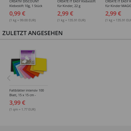
CREATIV DISCOUNT
CREATE IT EASY Klebestift
CREATE IT EASY K
Klebestift 10g, 1 Stück
für Kinder, 22 g
für Kinder MAGIC
0,99 €
2,99 €
2,99 €
(1 kg = 99.00 EUR)
(1 kg = 135.91 EUR)
(1 kg = 135.91 EU
ZULETZT ANGESEHEN
Faltblätter intensiv 100
Blatt, 15 x 15 cm -
Verschiedene Farben
3,99 €
(1 qm = 1.77 EUR)