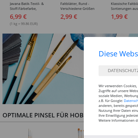
Javana Batik-Textil- &
Faltblätter, Rund -
Klassische Faltblä
Stoff-Färbefarbe,
Verschiedene Größen
Sortierungen aus
verschiedene Farben, 70g
Verschiedene Gr
6,99 €
2,99 €
1,99 €
(1 kg = 99.86 EUR)
Diese Webs
Wir verwenden Cookies, 
Zugriffe auf unsere Web
soziale Medien, Werbung
z.B. für Google:
Datensc
anderen, bereits gespeic
Nutzung Ihrer Daten ein
OPTIMALE PINSEL FÜR HOBBY & KUNST
Ihre Einwilligung jederz
Weitere Informationen d