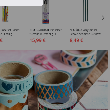
inselset Basics
NEU GRADUATE Pinselset
NEU Öl- & Acrylpinsel,
e, 4-teilig
"Detail“, kurzstielig, 4
Schweineborste Gussow
Synthetikpinsel
Flach, 3er Set, 4, 8, 10
 €
15,99 €
8,49 €