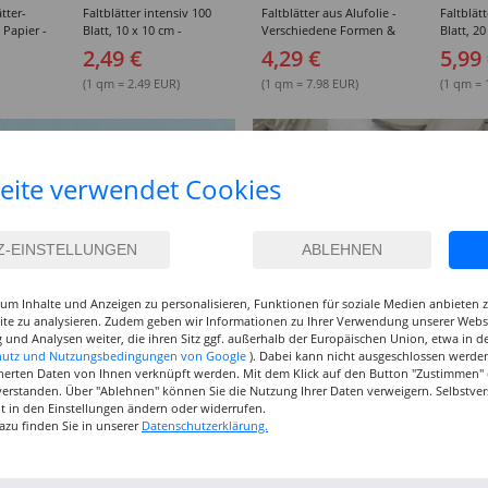
tter-
Faltblätter intensiv 100
Faltblätter aus Alufolie -
Faltblät
 Papier -
Blatt, 10 x 10 cm -
Verschiedene Formen &
Blatt, 20
ößen
Verschiedene Farben
Größen
Verschi
2,49 €
4,29 €
5,99
(1 qm = 2.49 EUR)
(1 qm = 7.98 EUR)
(1 qm = 
eite verwendet Cookies
um Inhalte und Anzeigen zu personalisieren, Funktionen für soziale Medien anbieten
site zu analysieren. Zudem geben wir Informationen zu Ihrer Verwendung unserer Websi
 und Analysen weiter, die ihren Sitz ggf. außerhalb der Europäischen Union, etwa in 
hutz und Nutzungsbedingungen von Google
). Dabei kann nicht ausgeschlossen werden
herten Daten von Ihnen verknüpft werden. Mit dem Klick auf den Button "Zustimmen" er
verstanden. Über "Ablehnen" können Sie die Nutzung Ihrer Daten verweigern. Selbstver
eit in den Einstellungen ändern oder widerrufen.
azu finden Sie in unserer
Datenschutzerklärung.