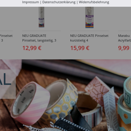
Impressum
|
Datenschutzerklärung
|
Widerrufsbelehrung
inselset
NEU GRADUATE
NEU GRADUATE Pinselset
Marabu P
, 3
Pinselset, langsteilig, 3
kurzstielig 4
Acrylfarb
Synthetikpinsel
Synthetikpinsel
12,99 €
15,99 €
9,99