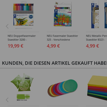
NEU Doppelfasermaler
NEU Fasermaler Staedtler
NEU Metallic Pen
Staedtler 3200 -
325 - Verschiedene
Staedtler 8323 -
Verschiedene
Ausführungen
Verschiedene Set
19,99 €
4,99 €
4,99 €
Ausführungen
KUNDEN, DIE DIESEN ARTIKEL GEKAUFT HAB