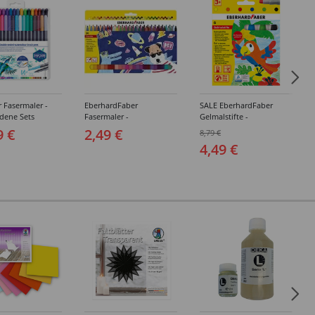
r Fasermaler -
EberhardFaber
SALE EberhardFaber
dene Sets
Fasermaler -
Gelmalstifte -
Verschiedene Sets
Verschiedene Farben
9 €
2,49 €
8,79 €
4,49 €