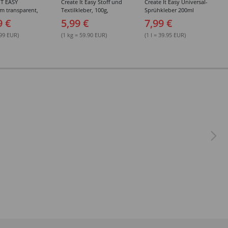
IT EASY
Create It Easy Stoff und
Create It Easy Universal-
im transparent,
Textilkleber, 100g,
Sprühkleber 200ml
sungsmittel,
Kunststoffflasche mit
(permanent)
9 €
5,99 €
7,99 €
Maldüse
.99 EUR)
(1 kg = 59.90 EUR)
(1 l = 39.95 EUR)