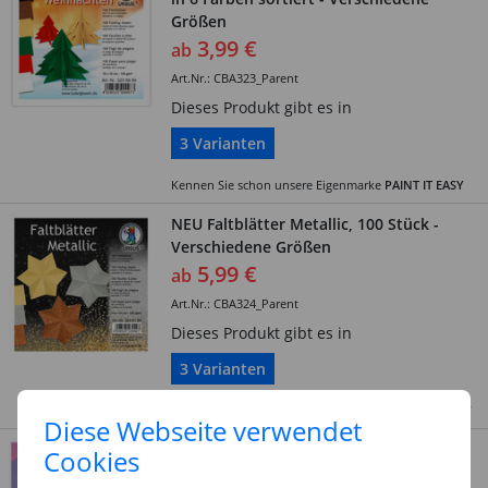
Größen
3,99 €
ab
Art.Nr.: CBA323_Parent
Dieses Produkt gibt es in
3 Varianten
Kennen Sie schon unsere Eigenmarke
PAINT IT EASY
NEU Faltblätter Metallic, 100 Stück -
Verschiedene Größen
5,99 €
ab
Art.Nr.: CBA324_Parent
Dieses Produkt gibt es in
3 Varianten
Kennen Sie schon unsere Eigenmarke
CREATE IT EASY
Diese Webseite verwendet
NEU Faltblätter Pastell, 100 Blatt in 10
Cookies
Farben sortiert, 70g/m² - Verschiedene