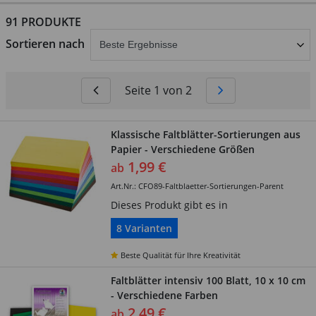
91 PRODUKTE
abschicken
Sortieren nach
Seite 1 von 2
Klassische Faltblätter-Sortierungen aus
Papier - Verschiedene Größen
1,99 €
ab
Art.Nr.: CFO89-Faltblaetter-Sortierungen-Parent
Dieses Produkt gibt es in
8 Varianten
Beste Qualität für Ihre Kreativität
Faltblätter intensiv 100 Blatt, 10 x 10 cm
- Verschiedene Farben
2,49 €
ab