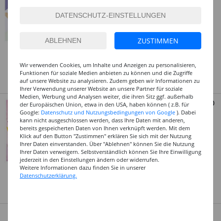
Größen
2,99 €
ab
(1 qm = 2.99 EUR)
Art.Nr.: CFO8991_Parent
ZUSTIMMEN
Dieses Produkt gibt es in
Wir verwenden Cookies, um Inhalte und Anzeigen zu personalisieren,
3 Varianten
Funktionen für soziale Medien anbieten zu können und die Zugriffe
auf unsere Website zu analysieren. Zudem geben wir Informationen zu
Entdecken Sie hier viele tolle Angebote
Ihrer Verwendung unserer Website an unsere Partner für soziale
Medien, Werbung und Analysen weiter, die ihren Sitz ggf. außerhalb
Original Origamipapiere / Faltpapiere, 80
der Europäischen Union, etwa in den USA, haben können ( z.B. für
g/m² - Verschiedene Größen
Google:
Datenschutz und Nutzungsbedingungen von Google
). Dabei
kann nicht ausgeschlossen werden, dass Ihre Daten mit anderen,
4,29 €
ab
bereits gespeicherten Daten von Ihnen verknüpft werden. Mit dem
Klick auf den Button "Zustimmen" erklären Sie sich mit der Nutzung
(1 qm = 4.16 EUR)
Ihrer Daten einverstanden. Über "Ablehnen" können Sie die Nutzung
Art.Nr.: CFO91_Parent
Ihrer Daten verweigern. Selbstverständlich können Sie Ihre Einwilligung
Dieses Produkt gibt es in
jederzeit in den Einstellungen ändern oder widerrufen.
Weitere Informationen dazu finden Sie in unserer
3 Varianten
Datenschutzerklärung.
Top-Marken zu kleinen Preisen
Faltblätter, Rund - Verschiedene Größen