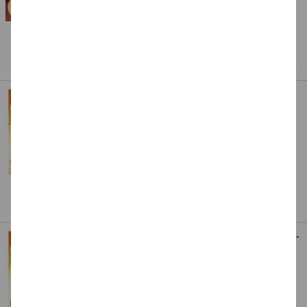
Art.Nr.: CFO898-0707_Parent
Dieses Produkt gibt es in
3 Varianten
Kennen Sie schon unsere Eigenmarke
CREATE IT EASY
Faltblätter Bascetta Stern Duo, silber
gold - Verschiedene Größen
4,99 €
ab
Art.Nr.: CFO366_Parent
Dieses Produkt gibt es in
2 Varianten
Entdecken Sie hier viele tolle Angebote
Faltblätter Bascetta Stern Duo, rot gold -
Verschiedene Größen
4,99 €
ab
Art.Nr.: CFO326_Parent
Dieses Produkt gibt es in