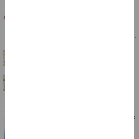
Art.Nr.: CFO498_Parent
Dieses Produkt gibt es in
3 Varianten
Standard-Lieferung,
Premium
-Lieferung möglich 1-
2 Tage innerhalb Deutschlands
Faltblätter BASICS, 50 Blatt, 5 Motive -
Verschiedene Ausführungen
4,49 €
ab
Art.Nr.: CFO46_Parent
Dieses Produkt gibt es in
7 Varianten
Entdecken Sie unsere kreative Eigenmarken
Faltblätter Regenbogenpapier, 100 Stück
- Verschiedene Größen
4,99 €
ab