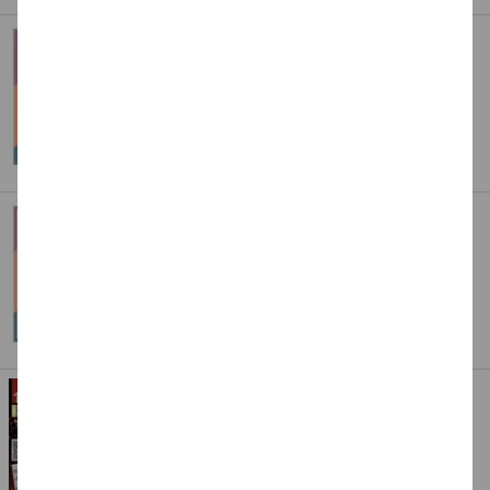
Faltblätter Bascetta Stern, silber-weiß,
15x15 cm
Auf Lager
4,99 €
Art.Nr.: CFO801-1515
Entdecken Sie unsere kreative Eigenmarken
Faltblätter Bascetta Stern, silber-weiß,
20x20 cm
Auf Lager
7,99 €
Art.Nr.: CFO801-2020
Kennen Sie schon unsere Eigenmarke
PAINT IT EASY
Bascetta-Stern-Set für 4 Sterne,
Transparentpapier 7,5 x 7,5 cm -
Verschiedene Farben
4,99 €
ab