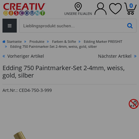
0
UNSERE FILIALEN
Eingabefeld für die Produktsuche im Header
PR
Startseite
Produkte
Farben & Stifte
Edding Marker PREISHIT
Edding 750 Paintmarker-Set 2-4mm, weiss, gold, silber
Vorheriger Artikel
Nächster Artikel
Edding 750 Paintmarker-Set 2-4mm, weiss,
gold, silber
Art.Nr.: CED4-750-3-999