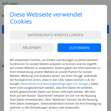
Auf Lager
Diese Webseite verwendet
MENGE
Cookies
IN DEN WARENKORB
ARTIKEL AUF WUNSCHLISTE SETZEN
ZUSTIMMEN
SEITE DRUCKEN
Wir verwenden Cookies, um Inhalte und Anzeigen zu personalisieren,
Funktionen für soziale Medien anbieten zu können und die Zugriffe
ARTIKEL MERKMALE & DETAILS
auf unsere Website zu analysieren. Zudem geben wir Informationen zu
Ihrer Verwendung unserer Website an unsere Partner für soziale
Medien, Werbung und Analysen weiter, die ihren Sitz ggf. außerhalb
Ideal zum Zeichnen, Malen, Basteln und Dekorieren auf
der Europäischen Union, etwa in den USA, haben können ( z.B. für
glatten Oberflächen wie Glas, Plastik, Metall
Google:
Datenschutz und Nutzungsbedingungen von Google
). Dabei
Die Rundspitze hat eine Strichbreite von 2-4 mm
kann nicht ausgeschlossen werden, dass Ihre Daten mit anderen,
bereits gespeicherten Daten von Ihnen verknüpft werden. Mit dem
Deckende Tinte für langlebige Ergebnisse im Innen- und
Klick auf den Button "Zustimmen" erklären Sie sich mit der Nutzung
Außenbereich
Ihrer Daten einverstanden. Über "Ablehnen" können Sie die Nutzung
Die Pigmenttinte trocknet schnell und ist geruchsarm
Ihrer Daten verweigern. Selbstverständlich können Sie Ihre Einwilligung
jederzeit in den Einstellungen ändern oder widerrufen.
Für grenzenlose Kreativität bei Bullet Journals und Hand-