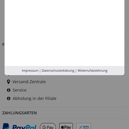
Über uns
Kontakt
Impressum
Jobs
FILIALEN
Düsseldorf
Köln
Impressum
|
Datenschutzerklärung
|
Widerrufsbelehrung
Rhein-Ruhr
Versand-Zentrale
Service
Abholung in der Filiale
ZAHLUNGSARTEN