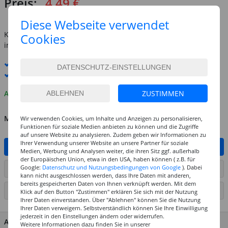
Preis:
4,49 €
inkl. MwSt.
zzgl. Versandkosten
Diese Webseite verwendet
Kostenlose Lieferung ab
69,-€
Cookies
innerhalb Deutschlands -
Details
Standard-Lieferung
12. - 13. August
Premium
-Lieferung verfügbar
Auf Lager
ZUSTIMMEN
MENGE
Wir verwenden Cookies, um Inhalte und Anzeigen zu personalisieren,
Funktionen für soziale Medien anbieten zu können und die Zugriffe
auf unsere Website zu analysieren. Zudem geben wir Informationen zu
Ihrer Verwendung unserer Website an unsere Partner für soziale
IN DEN WARENKORB
Medien, Werbung und Analysen weiter, die ihren Sitz ggf. außerhalb
der Europäischen Union, etwa in den USA, haben können ( z.B. für
Google:
Datenschutz und Nutzungsbedingungen von Google
). Dabei
ARTIKEL AUF WUNSCHLISTE SETZEN
kann nicht ausgeschlossen werden, dass Ihre Daten mit anderen,
bereits gespeicherten Daten von Ihnen verknüpft werden. Mit dem
SEITE DRUCKEN
Klick auf den Button "Zustimmen" erklären Sie sich mit der Nutzung
Ihrer Daten einverstanden. Über "Ablehnen" können Sie die Nutzung
Ihrer Daten verweigern. Selbstverständlich können Sie Ihre Einwilligung
jederzeit in den Einstellungen ändern oder widerrufen.
ARTIKEL MERKMALE & DETAILS
Weitere Informationen dazu finden Sie in unserer