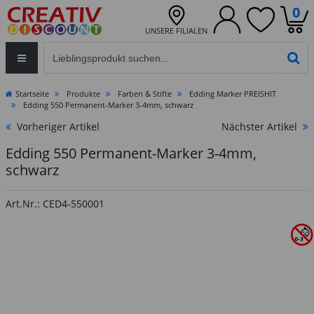
0
UNSERE FILIALEN
Eingabefeld für die Produktsuche im Header
PR
Startseite
Produkte
Farben & Stifte
Edding Marker PREISHIT
Edding 550 Permanent-Marker 3-4mm, schwarz
Vorheriger Artikel
Nächster Artikel
Edding 550 Permanent-Marker 3-4mm,
schwarz
Art.Nr.: CED4-550001