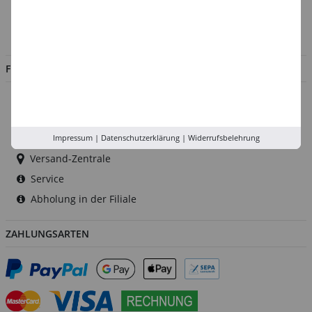
Impressum
Jobs
FILIALEN
Düsseldorf
Köln
Rhein-Ruhr
Impressum
|
Datenschutzerklärung
|
Widerrufsbelehrung
Versand-Zentrale
Service
Abholung in der Filiale
ZAHLUNGSARTEN