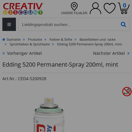
0
UNSERE FILIALEN
Eingabefeld für die Produktsuche im Header
PR
Startseite
Produkte
Farben & Stifte
Bastelfarben und -lacke
Sprühfarben & Sprühlacke
Edding 5200 Permanent-Spray 200ml, mint
Vorheriger Artikel
Nächster Artikel
Edding 5200 Permanent-Spray 200ml, mint
Art.Nr.: CED4-5200928