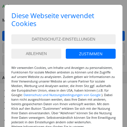
Auf Lager
Diese Webseite verwendet
MENGE
Cookies
IN DEN WARENKORB
ARTIKEL AUF WUNSCHLISTE SETZEN
ZUSTIMMEN
SEITE DRUCKEN
Wir verwenden Cookies, um Inhalte und Anzeigen zu personalisieren,
Funktionen für soziale Medien anbieten zu können und die Zugriffe
auf unsere Website zu analysieren. Zudem geben wir Informationen zu
ARTIKEL MERKMALE & DETAILS
Ihrer Verwendung unserer Website an unsere Partner für soziale
Medien, Werbung und Analysen weiter, die ihren Sitz ggf. außerhalb
Schnell trocknender Sprühlack
der Europäischen Union, etwa in den USA, haben können ( z.B. für
Google:
Datenschutz und Nutzungsbedingungen von Google
). Dabei
Witterungsbeständig, kratzfest, stoßfest, vergilbungsfrei
kann nicht ausgeschlossen werden, dass Ihre Daten mit anderen,
200 ml reichen für ca. 1 qm
bereits gespeicherten Daten von Ihnen verknüpft werden. Mit dem
Für viele Untergründe geeignet - sonst Edding
Klick auf den Button "Zustimmen" erklären Sie sich mit der Nutzung
Ihrer Daten einverstanden. Über "Ablehnen" können Sie die Nutzung
Grundierungsspray verwenden
Ihrer Daten verweigern. Selbstverständlich können Sie Ihre Einwilligung
Sehr gut deckend
jederzeit in den Einstellungen ändern oder widerrufen.
Weitere Informationen dazu finden Sie in unserer