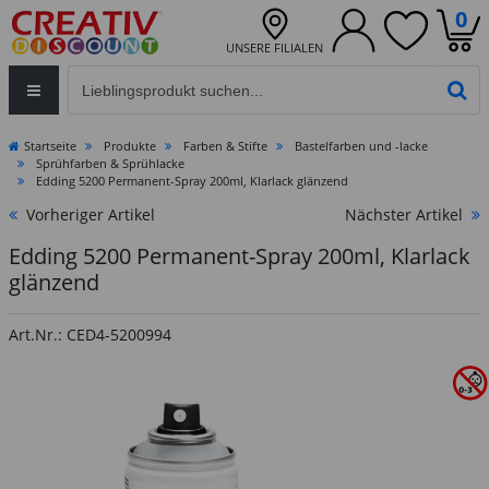
0
UNSERE FILIALEN
Eingabefeld für die Produktsuche im Header
PR
Startseite
Produkte
Farben & Stifte
Bastelfarben und -lacke
Sprühfarben & Sprühlacke
Edding 5200 Permanent-Spray 200ml, Klarlack glänzend
Vorheriger Artikel
Nächster Artikel
Edding 5200 Permanent-Spray 200ml, Klarlack
glänzend
Art.Nr.: CED4-5200994