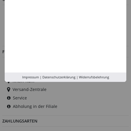
Über uns
Kontakt
Impressum
Jobs
FILIALEN
Düsseldorf
Köln
Impressum
|
Datenschutzerklärung
|
Widerrufsbelehrung
Rhein-Ruhr
Versand-Zentrale
Service
Abholung in der Filiale
ZAHLUNGSARTEN