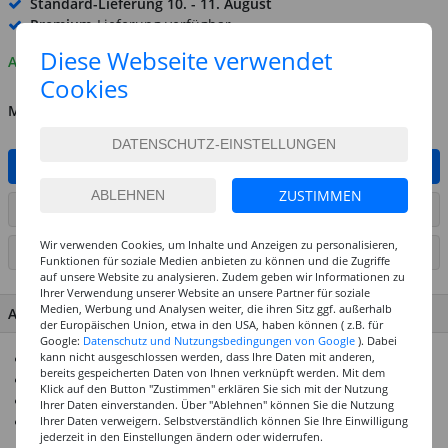
Standard-Lieferung
10. - 11. August
Premium
-Lieferung verfügbar
Diese Webseite verwendet
Auf Lager
Cookies
MENGE
IN DEN WARENKORB
ZUSTIMMEN
ARTIKEL AUF WUNSCHLISTE SETZEN
Wir verwenden Cookies, um Inhalte und Anzeigen zu personalisieren,
SEITE DRUCKEN
Funktionen für soziale Medien anbieten zu können und die Zugriffe
auf unsere Website zu analysieren. Zudem geben wir Informationen zu
Ihrer Verwendung unserer Website an unsere Partner für soziale
Medien, Werbung und Analysen weiter, die ihren Sitz ggf. außerhalb
ARTIKEL MERKMALE & DETAILS
der Europäischen Union, etwa in den USA, haben können ( z.B. für
Google:
Datenschutz und Nutzungsbedingungen von Google
). Dabei
kann nicht ausgeschlossen werden, dass Ihre Daten mit anderen,
Schnell trocknender Sprühlack
bereits gespeicherten Daten von Ihnen verknüpft werden. Mit dem
Witterungsbeständig, kratzfest, stoßfest, vergilbungsfrei
Klick auf den Button "Zustimmen" erklären Sie sich mit der Nutzung
200 ml reichen für ca. 1 qm
Ihrer Daten einverstanden. Über "Ablehnen" können Sie die Nutzung
Für viele Untergründe geeignet - sonst Edding
Ihrer Daten verweigern. Selbstverständlich können Sie Ihre Einwilligung
jederzeit in den Einstellungen ändern oder widerrufen.
Grundierungsspray verwenden