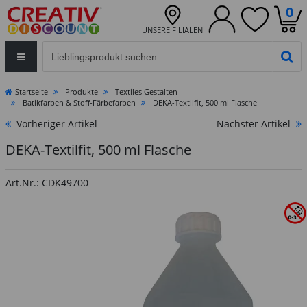
0
UNSERE FILIALEN
Eingabefeld für die Produktsuche im Header
PR
Startseite
Produkte
Textiles Gestalten
Batikfarben & Stoff-Färbefarben
DEKA-Textilfit, 500 ml Flasche
Vorheriger Artikel
Nächster Artikel
DEKA-Textilfit, 500 ml Flasche
Art.Nr.: CDK49700