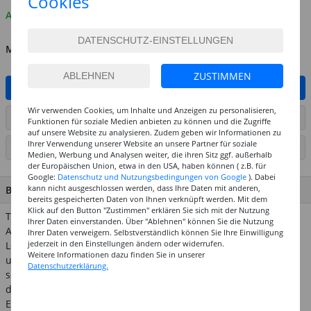
Cookies
Auf Lager
MENGE
ZUSTIMMEN
IN DEN WARENKORB
Wir verwenden Cookies, um Inhalte und Anzeigen zu personalisieren,
ARTIKEL AUF WUNSCHLISTE SETZEN
Funktionen für soziale Medien anbieten zu können und die Zugriffe
auf unsere Website zu analysieren. Zudem geben wir Informationen zu
Ihrer Verwendung unserer Website an unsere Partner für soziale
SEITE DRUCKEN
Medien, Werbung und Analysen weiter, die ihren Sitz ggf. außerhalb
der Europäischen Union, etwa in den USA, haben können ( z.B. für
Google:
Datenschutz und Nutzungsbedingungen von Google
). Dabei
kann nicht ausgeschlossen werden, dass Ihre Daten mit anderen,
BESCHREIBUNG
bereits gespeicherten Daten von Ihnen verknüpft werden. Mit dem
Klick auf den Button "Zustimmen" erklären Sie sich mit der Nutzung
TextilFit ist der Appretur-Entferner der Firma Deka. Er entfernt
Ihrer Daten einverstanden. Über "Ablehnen" können Sie die Nutzung
Appretur, Stärke, Weichspüler auf Seide, Synthetik, Baumwolle,
Ihrer Daten verweigern. Selbstverständlich können Sie Ihre Einwilligung
jederzeit in den Einstellungen ändern oder widerrufen.
Leinen, Viskose und anderen Fasern. TextilFit eignet sich auch
Weitere Informationen dazu finden Sie in unserer
um Stoffe vorzubehandeln, die bemalt oder gefärbt werden
Datenschutzerklärung.
sollen. Ideal ist Textilfit auch zur Vorbehandlung von Stoffen,
die Sie mit der DEKA Marble Marmorierfarbe färben möchten.
Erhältlich ist TextilFit in 50ml und in 500ml.