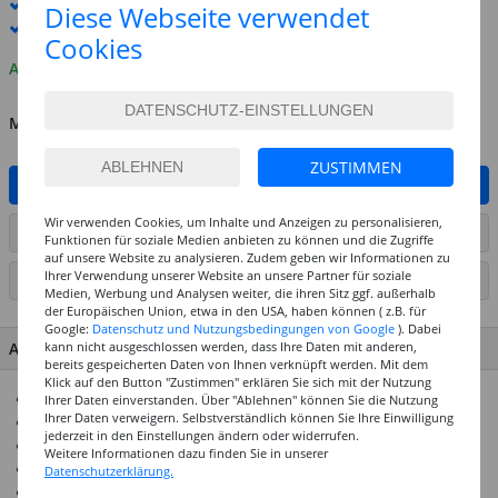
Standard-Lieferung
12. - 13. August
Diese Webseite verwendet
Premium
-Lieferung verfügbar
Cookies
Auf Lager
MENGE
ZUSTIMMEN
IN DEN WARENKORB
Wir verwenden Cookies, um Inhalte und Anzeigen zu personalisieren,
ARTIKEL AUF WUNSCHLISTE SETZEN
Funktionen für soziale Medien anbieten zu können und die Zugriffe
auf unsere Website zu analysieren. Zudem geben wir Informationen zu
Ihrer Verwendung unserer Website an unsere Partner für soziale
SEITE DRUCKEN
Medien, Werbung und Analysen weiter, die ihren Sitz ggf. außerhalb
der Europäischen Union, etwa in den USA, haben können ( z.B. für
Google:
Datenschutz und Nutzungsbedingungen von Google
). Dabei
ARTIKEL MERKMALE & DETAILS
kann nicht ausgeschlossen werden, dass Ihre Daten mit anderen,
bereits gespeicherten Daten von Ihnen verknüpft werden. Mit dem
Klick auf den Button "Zustimmen" erklären Sie sich mit der Nutzung
Artikel wird in robuster Kunststoffdose versendet
Ihrer Daten einverstanden. Über "Ablehnen" können Sie die Nutzung
Ihrer Daten verweigern. Selbstverständlich können Sie Ihre Einwilligung
Prima kombinierbar mit unseren Bändern und Drähten
jederzeit in den Einstellungen ändern oder widerrufen.
Geeignet als Dekoration und Verzierung
Weitere Informationen dazu finden Sie in unserer
Ideal für die Schmuckgestaltung
Datenschutzerklärung.
Durchmesser: 2,6 mm