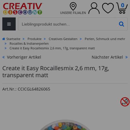
0
UNSERE FILIALEN
Eingabefeld für die Produktsuche im Header
PR
Startseite
Produkte
Creatives Gestalten
Perlen, Schmuck und mehr
Rocailles & Indianerperlen
Create it Easy Rocaillesmix 2,6 mm, 17g, transparent matt
Vorheriger Artikel
Nächster Artikel
Create it Easy Rocaillesmix 2,6 mm, 17g,
transparent matt
Art.Nr.: CCICGL64826065