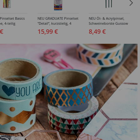
inselset Basics
NEU GRADUATE Pinselset
NEU Öl- & Acrylpinsel,
e, 4-teilig
"Detail“, kurzstielig, 4
Schweineborste Gussow
Synthetikpinsel
Flach, 3er Set, 4, 8, 10
 €
15,99 €
8,49 €