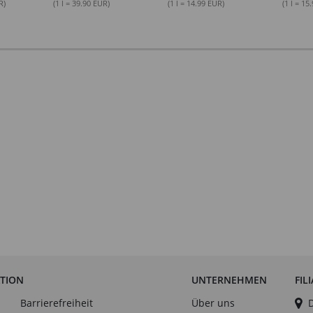
R)
(1 l = 39.90 EUR)
(1 l = 14.99 EUR)
(1 l = 15
ATION
UNTERNEHMEN
FIL
Barrierefreiheit
Über uns