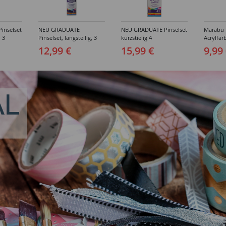
inselset
NEU GRADUATE
NEU GRADUATE Pinselset
Marabu P
, 3
Pinselset, langsteilig, 3
kurzstielig 4
Acrylfarb
Synthetikpinsel
Synthetikpinsel
12,99 €
15,99 €
9,99