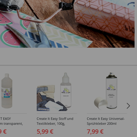
IT EASY
Create It Easy Stoff und
Create It Easy Universal-
im transparent,
Textilkleber, 100g,
Sprühkleber 200ml
sungsmittel,
Kunststoffflasche mit
(permanent)
9 €
5,99 €
7,99 €
Maldüse