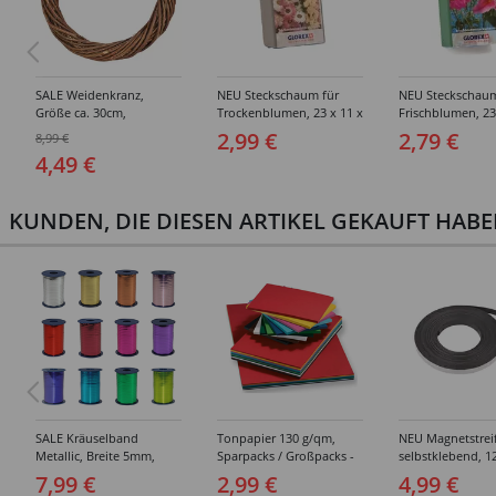
SALE Weidenkranz,
NEU Steckschaum für
NEU Steckschaum
Größe ca. 30cm,
Trockenblumen, 23 x 11 x
Frischblumen, 23
ungeschält, naturfarben
7,5cm, 1 Stück
7,5cm, 1 Stück
2,99 €
2,79 €
8,99 €
4,49 €
KUNDEN, DIE DIESEN ARTIKEL GEKAUFT HAB
SALE Kräuselband
Tonpapier 130 g/qm,
NEU Magnetstrei
Metallic, Breite 5mm,
Sparpacks / Großpacks -
selbstklebend, 1
400m auf der Spule -
Verschiedene
1 Meter
7,99 €
2,99 €
4,99 €
Verschiedene Farben
Ausführungen