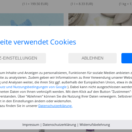
(1 l = 199.50 EUR)
(1 l = 8.33 EUR)
(1 kg = 
eite verwendet Cookies
um Inhalte und Anzeigen zu personalisieren, Funktionen für soziale Medien anbieten
site zu analysieren. Zudem geben wir Informationen zu Ihrer Verwendung unserer Websi
 und Analysen weiter, die ihren Sitz ggf. außerhalb der Europäischen Union, etwa in 
hutz und Nutzungsbedingungen von Google
). Dabei kann nicht ausgeschlossen werden
herten Daten von Ihnen verknüpft werden. Mit dem Klick auf den Button "Zustimmen" er
verstanden. Über "Ablehnen" können Sie die Nutzung Ihrer Daten verweigern. Selbstver
eit in den Einstellungen ändern oder widerrufen.
azu finden Sie in unserer
Datenschutzerklärung.
Impressum
|
Datenschutzerklärung
|
Widerrufsbelehrung