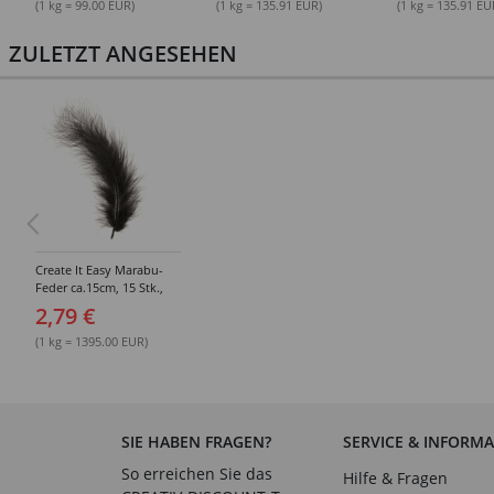
(1 kg = 99.00 EUR)
(1 kg = 135.91 EUR)
(1 kg = 135.91 EU
ZULETZT ANGESEHEN
Create It Easy Marabu-
Feder ca.15cm, 15 Stk.,
2g, schwarz
2,79 €
(1 kg = 1395.00 EUR)
SIE HABEN FRAGEN?
SERVICE & INFORM
So erreichen Sie das
Hilfe & Fragen