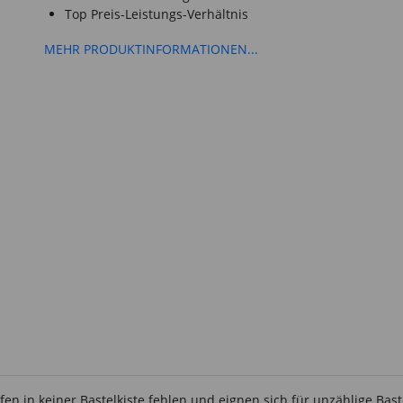
Top Preis-Leistungs-Verhältnis
MEHR PRODUKTINFORMATIONEN...
en in keiner Bastelkiste fehlen und eignen sich für unzählige Ba