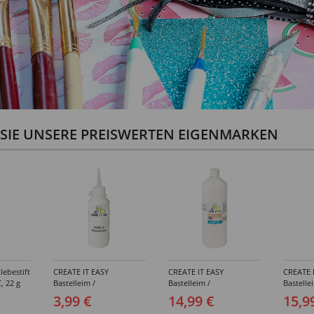
N SIE UNSERE PREISWERTEN EIGENMARKEN
lebestift
CREATE IT EASY
CREATE IT EASY
CREATE 
, 22 g
Bastelleim /
Bastelleim /
Bastelle
Buchbinderleim, 100 ml
Buchbinderleim, 1000 ml
ohne Lö
3,99 €
14,99 €
15,9
1000 ml