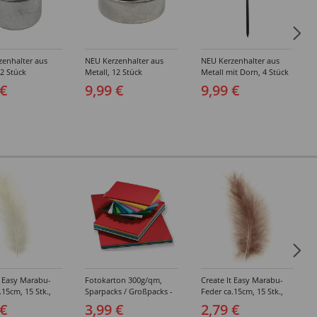
zenhalter aus
NEU Kerzenhalter aus
NEU Kerzenhalter aus
12 Stück
Metall, 12 Stück
Metall mit Dorn, 4 Stück
 €
9,99 €
9,99 €
t Easy Marabu-
Fotokarton 300g/qm,
Create It Easy Marabu-
.15cm, 15 Stk.,
Sparpacks / Großpacks -
Feder ca.15cm, 15 Stk.,
e
Verschiedene
2g, natur
 €
3,99 €
2,79 €
Ausführungen