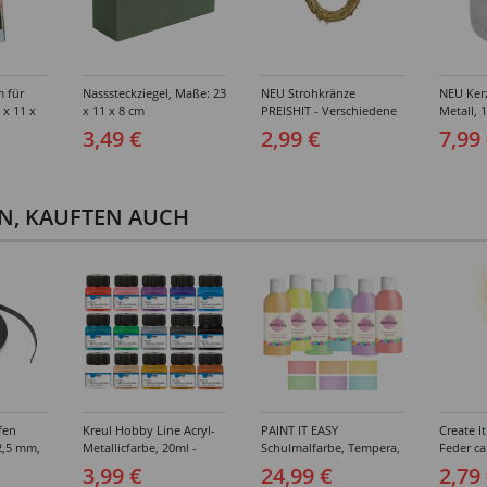
 für
Nasssteckziegel, Maße: 23
NEU Strohkränze
NEU Ker
 x 11 x
x 11 x 8 cm
PREISHIT - Verschiedene
Metall, 
Größen
3,49 €
2,99 €
7,99
EN, KAUFTEN AUCH
fen
Kreul Hobby Line Acryl-
PAINT IT EASY
Create I
2,5 mm,
Metallicfarbe, 20ml -
Schulmalfarbe, Tempera,
Feder ca
Verschiedene Farbtöne
Gouache, Pastellfarben-
2g, crem
3,99 €
24,99 €
2,79
Set, 6 x 500 ml