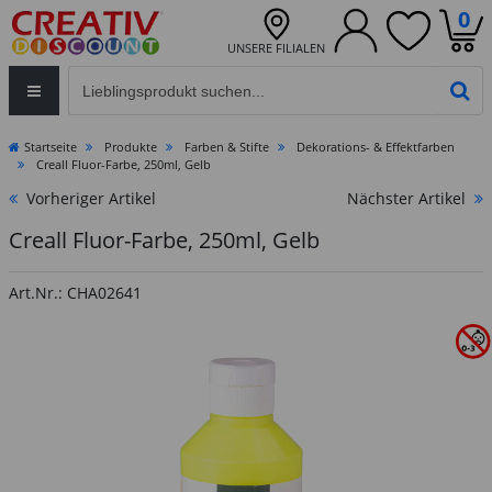
0
UNSERE FILIALEN
Eingabefeld für die Produktsuche im Header
PR
Startseite
Produkte
Farben & Stifte
Dekorations- & Effektfarben
Creall Fluor-Farbe, 250ml, Gelb
Vorheriger Artikel
Nächster Artikel
Creall Fluor-Farbe, 250ml, Gelb
Art.Nr.: CHA02641