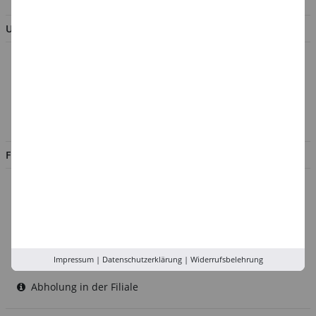
UNTERNEHMEN
Über uns
Kontakt
Impressum
Jobs
FILIALEN
Düsseldorf
Köln
Rhein-Ruhr
Versand-Zentrale
Impressum
|
Datenschutzerklärung
|
Widerrufsbelehrung
Service
Abholung in der Filiale