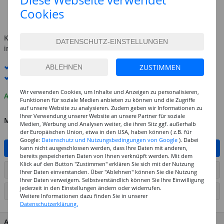
(1 l = 31.96 EUR)
Cookies
inkl. MwSt.
zzgl. Versandkosten
Kostenlose Lieferung ab
69,-€
innerhalb Deutschlands -
Details
Standard-Lieferung
12. - 13. August
ZUSTIMMEN
Premium
-Lieferung verfügbar
Wir verwenden Cookies, um Inhalte und Anzeigen zu personalisieren,
Auf Lager
Funktionen für soziale Medien anbieten zu können und die Zugriffe
auf unsere Website zu analysieren. Zudem geben wir Informationen zu
Ihrer Verwendung unserer Website an unsere Partner für soziale
MENGE
Medien, Werbung und Analysen weiter, die ihren Sitz ggf. außerhalb
der Europäischen Union, etwa in den USA, haben können ( z.B. für
Google:
Datenschutz und Nutzungsbedingungen von Google
). Dabei
IN DEN WARENKORB
kann nicht ausgeschlossen werden, dass Ihre Daten mit anderen,
bereits gespeicherten Daten von Ihnen verknüpft werden. Mit dem
Klick auf den Button "Zustimmen" erklären Sie sich mit der Nutzung
ARTIKEL AUF WUNSCHLISTE SETZEN
Ihrer Daten einverstanden. Über "Ablehnen" können Sie die Nutzung
Ihrer Daten verweigern. Selbstverständlich können Sie Ihre Einwilligung
jederzeit in den Einstellungen ändern oder widerrufen.
SEITE DRUCKEN
Weitere Informationen dazu finden Sie in unserer
Datenschutzerklärung.
ARTIKEL MERKMALE & DETAILS