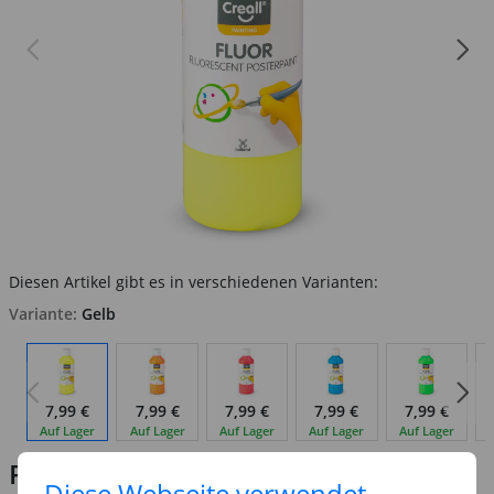
Diesen Artikel gibt es in verschiedenen Varianten:
Variante:
Gelb
7,99 €
7,99 €
7,99 €
7,99 €
7,99 €
Auf Lager
Auf Lager
Auf Lager
Auf Lager
Auf Lager
Preis:
7,99 €
Diese Webseite verwendet