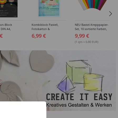
ton-Block
Kombiblock Pastell,
NEU Bastel-Krepppapier-
, DIN A4,
Fotokarton &
Set, 10 sortierte Farben,
 10 Blatt, 10
Tonzeichenpapier, 10 +
je 50x250cm
 €
6,99 €
9,99 €
e Farben
10 Blatt, 23 x 33 cm,
sortierte Farben
(1 qm = 0.80 EUR)