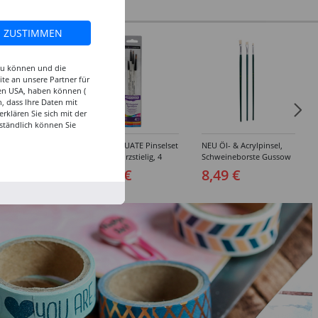
ZUSTIMMEN
 zu können und die
te an unsere Partner für
den USA, haben können (
, dass Ihre Daten mit
klären Sie sich mit der
ständlich können Sie
inselset Basics
NEU GRADUATE Pinselset
NEU Öl- & Acrylpinsel,
e, 4-teilig
"Detail“, kurzstielig, 4
Schweineborste Gussow
Synthetikpinsel
Flach, 3er Set, 4, 8, 10
 €
15,99 €
8,49 €