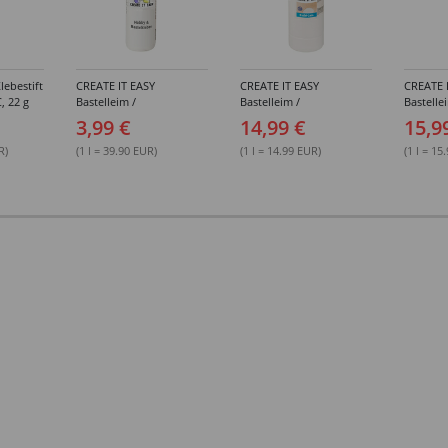
lebestift
CREATE IT EASY
CREATE IT EASY
CREATE 
, 22 g
Bastelleim /
Bastelleim /
Bastelle
Buchbinderleim, 100 ml
Buchbinderleim, 1000 ml
ohne Lö
3,99 €
14,99 €
15,9
1000 ml
R)
(1 l = 39.90 EUR)
(1 l = 14.99 EUR)
(1 l = 15