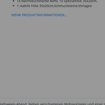
1x Nachtleuchtfarbe 80ml, 1x Spezialfolie 35x20cm,
1 stabile Folie 35x20cm,Schmucksteine,Vorlagen
MEHR PRODUKTINFORMATIONEN...
en Halloween-Abend. Neben verschiedenen Motivvorlagen und einer