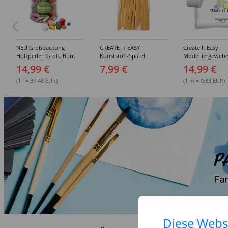
NEU Großpackung
CREATE IT EASY
Create It Easy
Holzperlen Groß, Bunt
Kunststoff-Spatel
Modelliergewebe
Sortiert, 400 ml Eimer
Sortiment, 14 Stück
Gipsbinden, 8cm 
14,99 €
7,99 €
14,99 €
3m lang, 6 Stück
(1 l = 37.48 EUR)
(1 m = 0.83 EUR)
Diese Webs