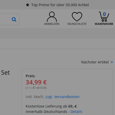
Top Preise für über 50.000 Artikel
0
PRODUKTSUCHE STARTEN
ANMELDEN
WUNSCHLISTE
WARENKORB
Nächster Artikel
 Set
Preis:
34,99 €
(1 l = 87.48 EUR)
inkl. MwSt.
zzgl. Versandkosten
Kostenlose Lieferung ab
69,-€
innerhalb Deutschlands -
Details