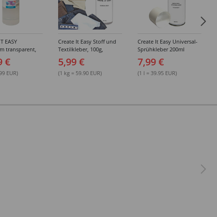
IT EASY
Create It Easy Stoff und
Create It Easy Universal-
im transparent,
Textilkleber, 100g,
Sprühkleber 200ml
sungsmittel,
Kunststoffflasche mit
(permanent)
9 €
5,99 €
7,99 €
Maldüse
.99 EUR)
(1 kg = 59.90 EUR)
(1 l = 39.95 EUR)