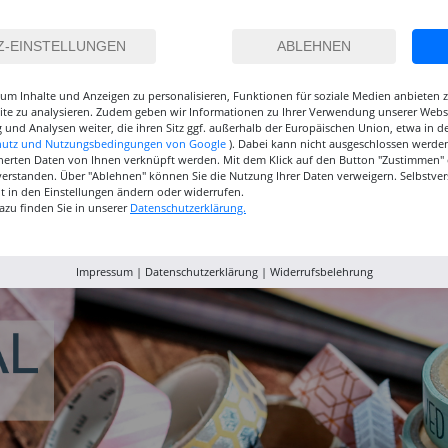
um Inhalte und Anzeigen zu personalisieren, Funktionen für soziale Medien anbieten
site zu analysieren. Zudem geben wir Informationen zu Ihrer Verwendung unserer Websi
 und Analysen weiter, die ihren Sitz ggf. außerhalb der Europäischen Union, etwa in 
hutz und Nutzungsbedingungen von Google
). Dabei kann nicht ausgeschlossen werden
herten Daten von Ihnen verknüpft werden. Mit dem Klick auf den Button "Zustimmen" er
verstanden. Über "Ablehnen" können Sie die Nutzung Ihrer Daten verweigern. Selbstver
eit in den Einstellungen ändern oder widerrufen.
inselset
NEU GRADUATE
NEU GRADUATE Pinselset
Marabu P
azu finden Sie in unserer
Datenschutzerklärung.
, 3
Pinselset, langsteilig, 3
kurzstielig 4
Acrylfarb
Synthetikpinsel
Synthetikpinsel
12,99 €
15,99 €
9,99
Impressum
|
Datenschutzerklärung
|
Widerrufsbelehrung