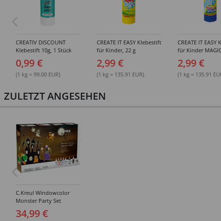
CREATIV DISCOUNT
CREATE IT EASY Klebestift
CREATE IT EASY K
Klebestift 10g, 1 Stück
für Kinder, 22 g
für Kinder MAGIC
0,99 €
2,99 €
2,99 €
(1 kg = 99.00 EUR)
(1 kg = 135.91 EUR)
(1 kg = 135.91 EU
ZULETZT ANGESEHEN
C.Kreul Windowcolor
Monster Party Set
34,99 €