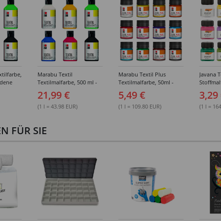
tilfarbe,
Marabu Textil
Marabu Textil Plus
Javana 
edene
Textilmalfarbe, 500 ml -
Textilmalfarbe, 50ml -
Stoffmal
Verschiedene Farbtöne
Verschiedene Farbtöne
Verschi
21,99 €
5,49 €
3,29
(1 l = 43.98 EUR)
(1 l = 109.80 EUR)
(1 l = 16
 FÜR SIE