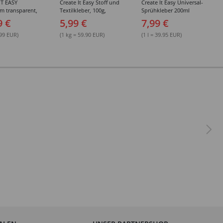
IT EASY
Create It Easy Stoff und
Create It Easy Universal-
im transparent,
Textilkleber, 100g,
Sprühkleber 200ml
sungsmittel,
Kunststoffflasche mit
(permanent)
9 €
5,99 €
7,99 €
Maldüse
.99 EUR)
(1 kg = 59.90 EUR)
(1 l = 39.95 EUR)