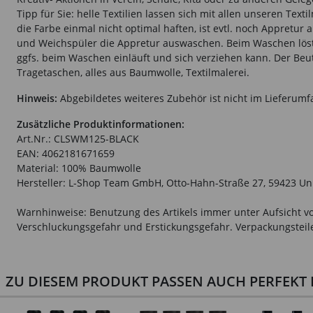
Tipp für Sie: helle Textilien lassen sich mit allen unseren Tex
die Farbe einmal nicht optimal haften, ist evtl. noch Appretu
und Weichspüler die Appretur auswaschen. Beim Waschen löst s
ggfs. beim Waschen einläuft und sich verziehen kann. Der Beute
Tragetaschen, alles aus Baumwolle, Textilmalerei.
Hinweis:
Abgebildetes weiteres Zubehör ist nicht im Lieferumf
Zusätzliche Produktinformationen:
Art.Nr.: CLSWM125-BLACK
EAN: 4062181671659
Material: 100% Baumwolle
Hersteller: L-Shop Team GmbH, Otto-Hahn-Straße 27, 59423 Un
Warnhinweise: Benutzung des Artikels immer unter Aufsicht vo
Verschluckungsgefahr und Erstickungsgefahr. Verpackungsteile 
ZU DIESEM PRODUKT PASSEN AUCH PERFEKT D