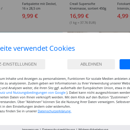
Farbpalette mit Deckel,
Creall Supersofte
Fotokar
 /
16 x 28,5 cm
Knetmasse, sortiert 450g
Intensiv
breit,
300g/qm,
9,99 €
16,99 €
4,99
sortiert
(1 kg = 37.76 EUR)
eite verwendet Cookies
um Inhalte und Anzeigen zu personalisieren, Funktionen für soziale Medien anbieten
site zu analysieren. Zudem geben wir Informationen zu Ihrer Verwendung unserer Websi
 und Analysen weiter, die ihren Sitz ggf. außerhalb der Europäischen Union, etwa in 
hutz und Nutzungsbedingungen von Google
). Dabei kann nicht ausgeschlossen werden
herten Daten von Ihnen verknüpft werden. Mit dem Klick auf den Button "Zustimmen" er
verstanden. Über "Ablehnen" können Sie die Nutzung Ihrer Daten verweigern. Selbstver
eit in den Einstellungen ändern oder widerrufen.
azu finden Sie in unserer
Datenschutzerklärung.
Impressum
|
Datenschutzerklärung
|
Widerrufsbelehrung