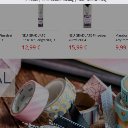
inselset
NEU GRADUATE
NEU GRADUATE Pinselset
Marabu P
, 3
Pinselset, langsteilig, 3
kurzstielig 4
Acrylfarb
Synthetikpinsel
Synthetikpinsel
12,99 €
15,99 €
9,99