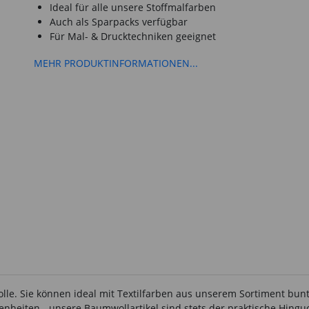
Ideal für alle unsere Stoffmalfarben
Auch als Sparpacks verfügbar
Für Mal- & Drucktechniken geeignet
MEHR PRODUKTINFORMATIONEN...
lle. Sie können ideal mit Textilfarben aus unserem Sortiment bun
egenheiten - unsere Baumwollartikel sind stets der praktische Hing