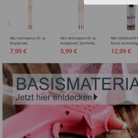
NEU ArtCreation Öl- &
NEU ArtCreation Öl- &
NEU GRADUATE P
Acrylpinsel,
Acrylpinsel, Synthetik,
Rund, kurzstielig
Schweineborste Rund,
langer Stiel, 3
Synthetikpinsel
7,99 €
5,99 €
12,99 €
3er Set, No. 2, 6, 10
Flachpinsel, 4, 8, 16