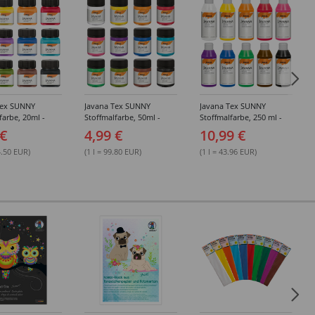
Tex SUNNY
Javana Tex SUNNY
Javana Tex SUNNY
farbe, 20ml -
Stoffmalfarbe, 50ml -
Stoffmalfarbe, 250 ml -
edene Farbtöne
Verschiedene Farbtöne
Verschiedene Farbtöne
 €
4,99 €
10,99 €
4.50 EUR)
(1 l = 99.80 EUR)
(1 l = 43.96 EUR)