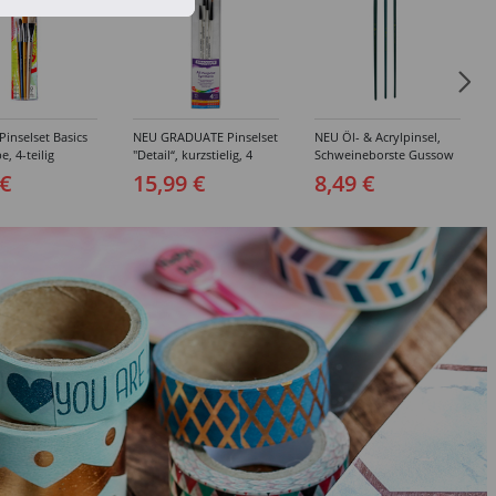
inselset Basics
NEU GRADUATE Pinselset
NEU Öl- & Acrylpinsel,
e, 4-teilig
"Detail“, kurzstielig, 4
Schweineborste Gussow
Synthetikpinsel
Flach, 3er Set, 4, 8, 10
 €
15,99 €
8,49 €