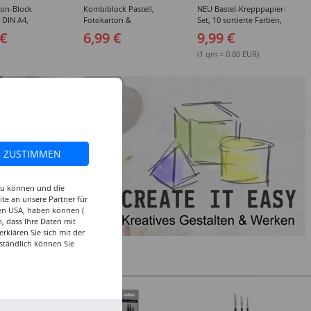
ton-Block
Kombiblock Pastell,
NEU Bastel-Krepppapier-
, DIN A4,
Fotokarton &
Set, 10 sortierte Farben,
 10 Blatt, 10
Tonzeichenpapier, 10 +
je 50x250cm
 €
6,99 €
9,99 €
e Farben
10 Blatt, 23 x 33 cm,
sortierte Farben
(1 qm = 0.80 EUR)
ZUSTIMMEN
 zu können und die
te an unsere Partner für
den USA, haben können (
, dass Ihre Daten mit
klären Sie sich mit der
ständlich können Sie