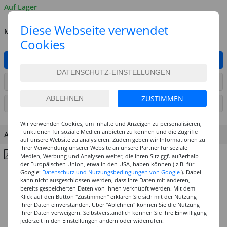
Auf Lager
Diese Webseite verwendet
MENGE
Cookies
IN DEN WARENKORB
ARTIKEL AUF WUNSCHLISTE SETZEN
ZUSTIMMEN
SEITE DRUCKEN
Wir verwenden Cookies, um Inhalte und Anzeigen zu personalisieren,
Funktionen für soziale Medien anbieten zu können und die Zugriffe
ARTIKEL MERKMALE & DETAILS
auf unsere Website zu analysieren. Zudem geben wir Informationen zu
Ihrer Verwendung unserer Website an unsere Partner für soziale
Inhaltsstoffe & Hinweise
Medien, Werbung und Analysen weiter, die ihren Sitz ggf. außerhalb
der Europäischen Union, etwa in den USA, haben können ( z.B. für
Überwiegend 4 und 5 Sterne Lichtechtheit
Google:
Datenschutz und Nutzungsbedingungen von Google
). Dabei
kann nicht ausgeschlossen werden, dass Ihre Daten mit anderen,
Restlos wiederverwendbar
bereits gespeicherten Daten von Ihnen verknüpft werden. Mit dem
Hochwertige Künstlerpigmente
Klick auf den Button "Zustimmen" erklären Sie sich mit der Nutzung
Brillante Mischergebnisse und gute Vermalbarkeit
Ihrer Daten einverstanden. Über "Ablehnen" können Sie die Nutzung
Ihrer Daten verweigern. Selbstverständlich können Sie Ihre Einwilligung
Optimale Bindemittelkombination
jederzeit in den Einstellungen ändern oder widerrufen.