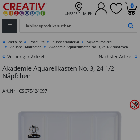
0
UNSERE FILIALEN
Eingabefeld für die Produktsuche im Header
PR
Startseite
Produkte
Künstlermaterial
Aquarellmalerei
Aquarell-Malkästen
Akademie-Aquarellkasten No. 3, 24 1/2 Näpfchen
Vorheriger Artikel
Nächster Artikel
Akademie-Aquarellkasten No. 3, 24 1/2
Näpfchen
Art.Nr.: CSC75424097