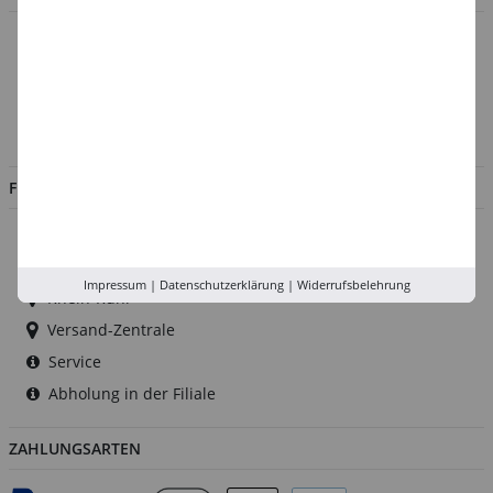
Über uns
Kontakt
Impressum
Jobs
FILIALEN
Düsseldorf
Köln
Impressum
|
Datenschutzerklärung
|
Widerrufsbelehrung
Rhein-Ruhr
Versand-Zentrale
Service
Abholung in der Filiale
ZAHLUNGSARTEN