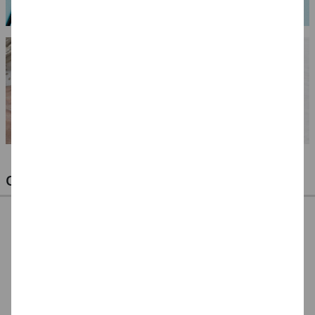
OPTIMALE PINSEL FÜR HOBBY & KUNST
NEU ArtCreation Öl-
NEU ArtCreation Öl-
NEU GRADUATE
& Acrylpinsel,
& Acrylpinsel,
Pinselset Rund,