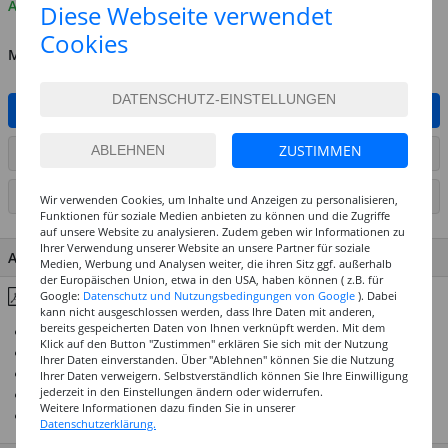
Auf Lager
Diese Webseite verwendet
Cookies
MENGE
IN DEN WARENKORB
ZUSTIMMEN
ARTIKEL AUF WUNSCHLISTE SETZEN
SEITE DRUCKEN
Wir verwenden Cookies, um Inhalte und Anzeigen zu personalisieren,
Funktionen für soziale Medien anbieten zu können und die Zugriffe
auf unsere Website zu analysieren. Zudem geben wir Informationen zu
Ihrer Verwendung unserer Website an unsere Partner für soziale
ARTIKEL MERKMALE & DETAILS
Medien, Werbung und Analysen weiter, die ihren Sitz ggf. außerhalb
der Europäischen Union, etwa in den USA, haben können ( z.B. für
Inhaltsstoffe & Hinweise
Google:
Datenschutz und Nutzungsbedingungen von Google
). Dabei
kann nicht ausgeschlossen werden, dass Ihre Daten mit anderen,
bereits gespeicherten Daten von Ihnen verknüpft werden. Mit dem
Überwiegend 4 und 5 Sterne Lichtechtheit
Klick auf den Button "Zustimmen" erklären Sie sich mit der Nutzung
Restlos wiederverwendbar
Ihrer Daten einverstanden. Über "Ablehnen" können Sie die Nutzung
Hochwertige Künstlerpigmente
Ihrer Daten verweigern. Selbstverständlich können Sie Ihre Einwilligung
jederzeit in den Einstellungen ändern oder widerrufen.
Brillante Mischergebnisse und gute Vermalbarkeit
Weitere Informationen dazu finden Sie in unserer
Optimale Bindemittelkombination
Datenschutzerklärung.