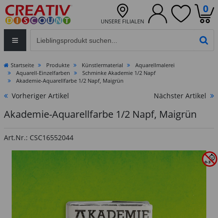
0
UNSERE FILIALEN
Eingabefeld für die Produktsuche im Header
PR
Startseite
Produkte
Künstlermaterial
Aquarellmalerei
Aquarell-Einzelfarben
Schminke Akademie 1/2 Napf
Akademie-Aquarellfarbe 1/2 Napf, Maigrün
Vorheriger Artikel
Nächster Artikel
Akademie-Aquarellfarbe 1/2 Napf, Maigrün
Art.Nr.: CSC16552044